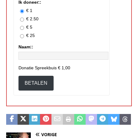
Ik doneer::
€ 1
€ 2.50
€ 5
€ 25
Naam::
Donatie Spreekbuis
€ 1,00
BETALEN
VORIGE