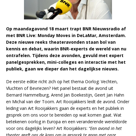
Op maandagavond 18 maart trapt BNR Nieuwsradio af
met BNR Live: Monday Moves in DeLaMar, Amsterdam.
Deze nieuwe reeks theateravonden staan bol van
kennis en debat, waarin BNR-experts de wereld van nu
ontrafelen. Tijdens deze avonden, gevuld met expert
panelgesprekken, mini-colleges en interactie met het
publiek, gaan we dieper dan het dagelijkse nieuws.
De eerste editie richt zich op het thema Oorlog: Vechten,
Vluchten of Bevriezen? Het panel bestaat die avond uit
Bernard Hammelburg, Arend Jan Boekestijn, Geert Jan Hahn
en Michal van der Toorn. Art Rooijakkers leidt de avond. Onder
leiding van Art Rooijakkers gaan de experts en het publiek in
gesprek om ons voor te bereiden op wat komen gaat. Wat
betekenen oorlog in Europa en een veranderende wereldorde
voor ons dagelijks leven? Art Rooijakkers:
“Een avond in het
theater geeft ons de kans om in gesprek te gaan met onze