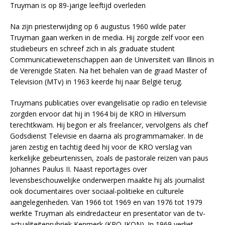
Truyman is op 89-jarige leeftijd overleden
Na zijn priesterwijding op 6 augustus 1960 wilde pater
Truyman gaan werken in de media. Hij zorgde zelf voor een
studiebeurs en schreef zich in als graduate student
Communicatiewetenschappen aan de Universiteit van Illinois in
de Verenigde Staten. Na het behalen van de graad Master of
Television (MTv) in 1963 keerde hij naar België terug.
Truymans publicaties over evangelisatie op radio en televisie
zorgden ervoor dat hij in 1964 bij de KRO in Hilversum
terechtkwam. Hij begon er als freelancer, vervolgens als chef
Godsdienst Televisie en daarna als programmamaker. In de
jaren zestig en tachtig deed hij voor de KRO verslag van
kerkelijke gebeurtenissen, zoals de pastorale reizen van paus
Johannes Paulus II. Naast reportages over
levensbeschouwelijke onderwerpen maakte hij als journalist
ook documentaires over sociaal-politieke en culturele
aangelegenheden. Van 1966 tot 1969 en van 1976 tot 1979
werkte Truyman als eindredacteur en presentator van de tv-
actualiteitenrubriek Kenmerk (KRO-IKON). In 1969 verliet