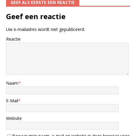
GEEF ALS EERSTE EEN REACTIE
Geef een reactie
Uw e-mailadres wordt niet gepubliceerd.
Reactie
Naam
*
E-Mail
*
Website
Bewaar mijn naam, e-mail en website in deze browser voor