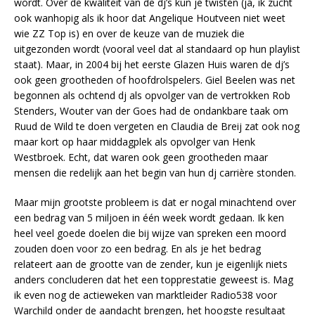
wordt. Over de kwaliteit van de dj’s kun je twisten (ja, ik zucht
ook wanhopig als ik hoor dat Angelique Houtveen niet weet
wie ZZ Top is) en over de keuze van de muziek die
uitgezonden wordt (vooral veel dat al standaard op hun playlist
staat). Maar, in 2004 bij het eerste Glazen Huis waren de dj’s
ook geen grootheden of hoofdrolspelers. Giel Beelen was net
begonnen als ochtend dj als opvolger van de vertrokken Rob
Stenders, Wouter van der Goes had de ondankbare taak om
Ruud de Wild te doen vergeten en Claudia de Breij zat ook nog
maar kort op haar middagplek als opvolger van Henk
Westbroek. Echt, dat waren ook geen grootheden maar
mensen die redelijk aan het begin van hun dj carrière stonden.
Maar mijn grootste probleem is dat er nogal minachtend over
een bedrag van 5 miljoen in één week wordt gedaan. Ik ken
heel veel goede doelen die bij wijze van spreken een moord
zouden doen voor zo een bedrag. En als je het bedrag
relateert aan de grootte van de zender, kun je eigenlijk niets
anders concluderen dat het een topprestatie geweest is. Mag
ik even nog de actieweken van marktleider Radio538 voor
Warchild onder de aandacht brengen, het hoogste resultaat