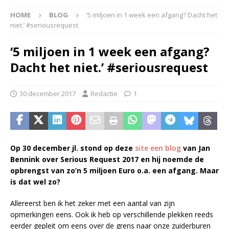
HOME
BLOG
‘5 miljoen in 1 week een afgang? Dacht het
niet.’ #seriousrequest
‘5 miljoen in 1 week een afgang?
Dacht het niet.’ #seriousrequest
30 december 2017
Redactie
1
Op 30 december jl. stond op deze
site een blog
van Jan
Bennink over Serious Request 2017 en hij noemde de
opbrengst van zo’n 5 miljoen Euro o.a. een afgang. Maar
is dat wel zo?
Allereerst ben ik het zeker met een aantal van zijn
opmerkingen eens. Ook ik heb op verschillende plekken reeds
eerder gepleit om eens over de grens naar onze zuiderburen