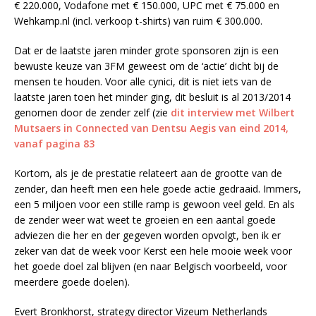
€ 220.000, Vodafone met € 150.000, UPC met € 75.000 en
Wehkamp.nl (incl. verkoop t-shirts) van ruim € 300.000.
Dat er de laatste jaren minder grote sponsoren zijn is een
bewuste keuze van 3FM geweest om de ‘actie’ dicht bij de
mensen te houden. Voor alle cynici, dit is niet iets van de
laatste jaren toen het minder ging, dit besluit is al 2013/2014
genomen door de zender zelf (zie
dit interview met Wilbert
Mutsaers in
Connected van Dentsu Aegis
van eind 2014,
vanaf pagina 83
Kortom, als je de prestatie relateert aan de grootte van de
zender, dan heeft men een hele goede actie gedraaid. Immers,
een 5 miljoen voor een stille ramp is gewoon veel geld. En als
de zender weer wat weet te groeien en een aantal goede
adviezen die her en der gegeven worden opvolgt, ben ik er
zeker van dat de week voor Kerst een hele mooie week voor
het goede doel zal blijven (en naar Belgisch voorbeeld, voor
meerdere goede doelen).
Evert Bronkhorst, strategy director Vizeum Netherlands