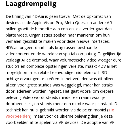
Laagdrempelig
De timing van 4DV.ai is geen toeval. Met de opkomst van
devices als de Apple Vision Pro, Meta Quest en andere AR-
brillen groeit de behoefte aan content die verder gaat dan
platte video. Organisaties zoeken naar manieren om hun
verhalen geschikt te maken voor deze nieuwe interfaces.
4DV.ai fungeert daarbij als brug tussen bestaande
videocontent en de wereld van spatial computing. Tegelijkertijd
verlaagt AI de drempel. Waar volumetrische video vroeger dure
studio’s en complexe opstellingen vereiste, maakt 4DV.ai het
mogelijk om met relatief eenvoudige middelen toch 3D-
achtige ervaringen te creëren. In het verleden was dit alleen
alleen voor grote studios was weggelegd, maar kan straks
door iedereen worden ingezet. Het gaat vooral om diepere
beleving. Video wordt steeds minder een raam waar je
doorheen kijkt, en steeds meer een ruimte waar je instapt. De
techniek kan nu al gebruikt worden via de pc en mobiel (
zie
voorbeelden
), maar voor de ultieme beleving dien je deze
voorbeelden af te spelen via VR-devices. De adoptie van VR-