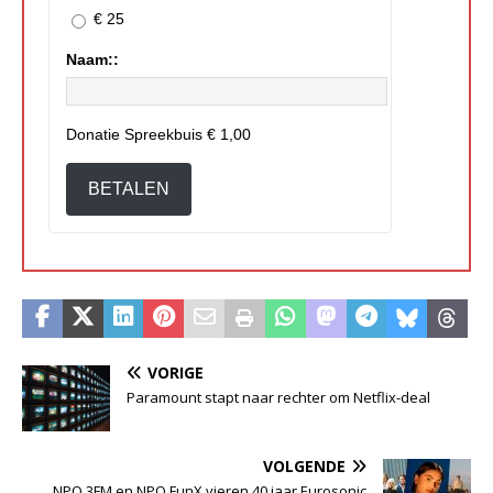
€ 25
Naam::
Donatie Spreekbuis
€ 1,00
BETALEN
VORIGE
Paramount stapt naar rechter om Netflix-deal
VOLGENDE
NPO 3FM en NPO FunX vieren 40 jaar Eurosonic