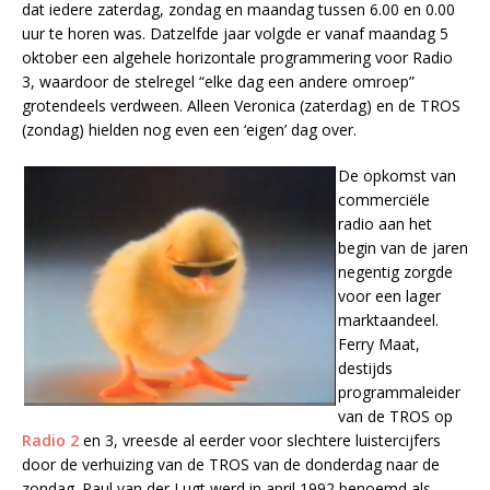
dat iedere zaterdag, zondag en maandag tussen 6.00 en 0.00
uur te horen was. Datzelfde jaar volgde er vanaf maandag 5
oktober een algehele horizontale programmering voor Radio
3, waardoor de stelregel “elke dag een andere omroep”
grotendeels verdween. Alleen Veronica (zaterdag) en de TROS
(zondag) hielden nog even een ‘eigen’ dag over.
De opkomst van
commerciële
radio aan het
begin van de jaren
negentig zorgde
voor een lager
marktaandeel.
Ferry Maat,
destijds
programmaleider
van de TROS op
Radio 2
en 3, vreesde al eerder voor slechtere luistercijfers
door de verhuizing van de TROS van de donderdag naar de
zondag. Paul van der Lugt werd in april 1992 benoemd als