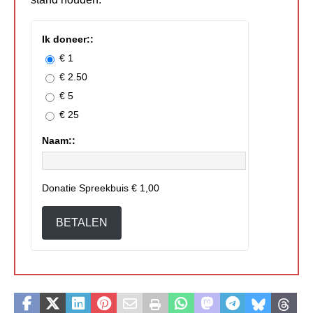
Ik doneer::
€ 1
€ 2.50
€ 5
€ 25
Naam::
Donatie Spreekbuis
€ 1,00
BETALEN