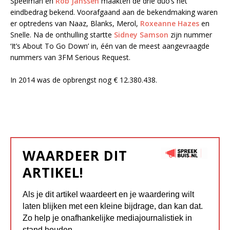
Speelman en
Rob Janssen
maakten de drie duo’s het
eindbedrag bekend. Voorafgaand aan de bekendmaking waren
er optredens van Naaz, Blanks, Merol,
Roxeanne Hazes
en
Snelle. Na de onthulling startte
Sidney Samson
zijn nummer
‘It’s About To Go Down’ in, één van de meest aangevraagde
nummers van 3FM Serious Request.
In 2014 was de opbrengst nog € 12.380.438.
WAARDEER DIT
ARTIKEL!
Als je dit artikel waardeert en je waardering wilt
laten blijken met een kleine bijdrage, dan kan dat.
Zo help je onafhankelijke mediajournalistiek in
stand houden.