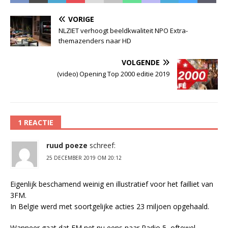
VORIGE
NLZIET verhoogt beeldkwaliteit NPO Extra-
themazenders naar HD
VOLGENDE
(video) Opening Top 2000 editie 2019
1 REACTIE
ruud poeze
schreef:
25 DECEMBER 2019 OM 20:12
Eigenlijk beschamend weinig en illustratief voor het failliet van
3FM.
In Belgie werd met soortgelijke acties 23 miljoen opgehaald.
Wanneer gaat dat FM net nu eens naar Radio 5, oftewel