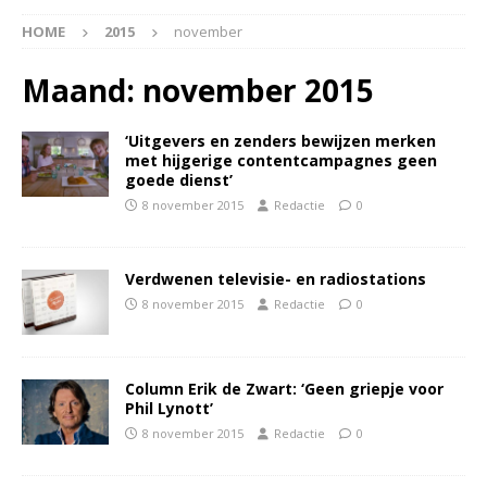
HOME
2015
november
Maand:
november 2015
‘Uitgevers en zenders bewijzen merken
met hijgerige contentcampagnes geen
goede dienst’
8 november 2015
Redactie
0
Verdwenen televisie- en radiostations
8 november 2015
Redactie
0
Column Erik de Zwart: ‘Geen griepje voor
Phil Lynott’
8 november 2015
Redactie
0