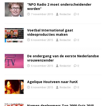
“NPO Radio 2 moet onderscheidender
worden”
7 november 2015
Redactie
0
Voetbal International gaat
videoproducties maken
6 november 2015
Redactie
0
De ondergang van de eerste Nederlandse
vrouwenzender
6 november 2015
Redactie
0
Agelique Houtveen naar FunX
6 november 2015
Redactie
0
Namen deelnemers Top 2000 Quiz 2015