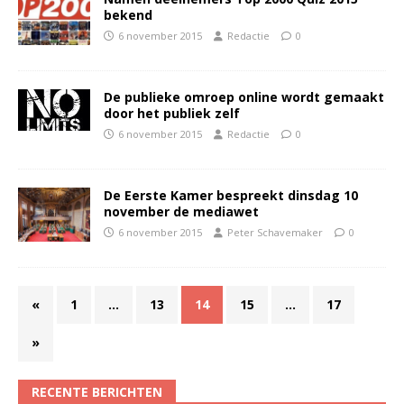
bekend
6 november 2015
Redactie
0
De publieke omroep online wordt gemaakt
door het publiek zelf
6 november 2015
Redactie
0
De Eerste Kamer bespreekt dinsdag 10
november de mediawet
6 november 2015
Peter Schavemaker
0
«
1
…
13
14
15
…
17
»
RECENTE BERICHTEN