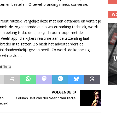
jken en bestellen. Oftewel: branding meets conversie.
WO
eert muziek, vergelijkt deze met een database en vertelt je
hniek, de zogenaamde audio watermarking techniek, wordt
 van belang is dat de app synchroom loopt met de
Veel?! app, die kijkers realtime aan de uitzending laat
breder in te zetten. Zo biedt het adverteerders de
l daadwerkelijk gezien heeft. Zo wordt de koppeling
 winkelvloer.
ij Talpa
VOLGENDE
een
Column Bert van der Veer: ‘Raar liedje’
etiek’