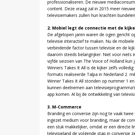
professionaliseren. De nieuwe mediaconsump
content. Deze vraag zal in 2015 meer nieuw
televisiemakers zullen hun krachten bundel
2. Mobiel legt de connectie met de kijke
De afgelopen jaren waren de ogen gericht op 
televisie interactief te maken. Nu de mobiele
verbindende factor tussen televisie en de kij
daarom steeds belangrijker. Niet voor niets 
vijfde seizoen van The Voice of Holland kun
Winners Takes It All is de kijker zelfs volledi
formats realiseerde Talpa in Nederland 2 m
Winner Takes It All stonden op nummer 1 en 
kunnen deelnemen aan televisieprogramma’s
app komen. Al bij de ontwikkeling van televi
3. M-Commerce
Branding en conversie zijn nog te vaak twee v
ingezet medium voor branding, maar de conve
een stuk makkelijker, omdat er een directe li
televisieland de volgende stap in conversie 