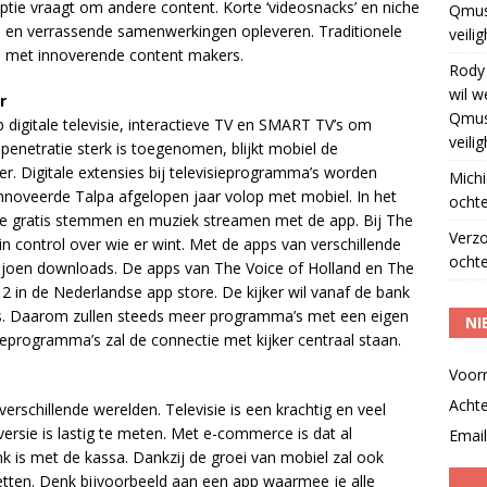
tie vraagt om andere content. Korte ‘videosnacks’ en niche
Qmus
e en verrassende samenwerkingen opleveren. Traditionele
veili
en met innoverende content makers.
Rody
wil w
r
Qmus
digitale televisie, interactieve TV en SMART TV’s om
veili
 penetratie sterk is toegenomen, blijkt mobiel de
ker. Digitale extensies bij televisieprogramma’s worden
Michi
innoveerde Talpa afgelopen jaar volop met mobiel. In het
ochte
 je gratis stemmen en muziek streamen met de app. Bij The
Verz
g in control over wie er wint. Met de apps van verschillende
ochte
iljoen downloads. De apps van The Voice of Holland en The
2 in de Nederlandse app store. De kijker wil vanaf de bank
. Daarom zullen steeds meer programma’s met een eigen
NI
sieprogramma’s zal de connectie met kijker centraal staan.
Voor
Acht
erschillende werelden. Televisie is een krachtig en veel
rsie is lastig te meten. Met e-commerce is dat al
Email
nk is met de kassa. Dankzij de groei van mobiel zal ook
zetten. Denk bijvoorbeeld aan een app waarmee je alle