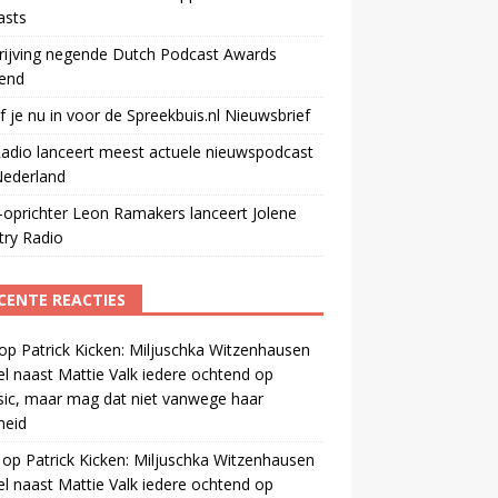
asts
rijving negende Dutch Podcast Awards
end
jf je nu in voor de Spreekbuis.nl Nieuwsbrief
adio lanceert meest actuele nieuwspodcast
Nederland
oprichter Leon Ramakers lanceert Jolene
try Radio
CENTE REACTIES
op
Patrick Kicken: Miljuschka Witzenhausen
el naast Mattie Valk iedere ochtend op
ic, maar mag dat niet vanwege haar
gheid
op
Patrick Kicken: Miljuschka Witzenhausen
el naast Mattie Valk iedere ochtend op