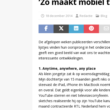
‘Zo maakt mobiel te
(
Inschrijving negende Dutch 
18 december 2014
Redactie
Blog
De afgelopen weken publiceerden verschillen
lijstjes vinden hun oorsprong in het onderzoe
geeft een goed beeld van wat ons te wachten s
interessante ontwikkelingen.
1. Anytime, anywhere, any place
Als klein jongetje zat ik op woensdagmiddag 
Mijn dochtertje van 15 maanden geeft niks om 
steevast de iPad, iPhone én MacBook noemt.
en overal. Dat geldt eigenlijk voor alle kind
YouTube-sterren en niet televisiecorryfeeën. 
sketches realiseerde hij op zijn YouTube kan
maand contracteerde RTL Nederland hem voor 