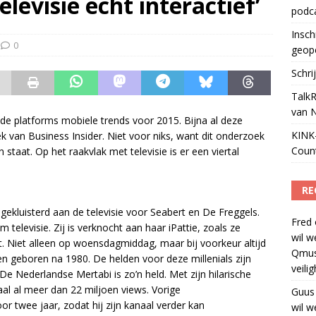
levisie echt interactief’
podc
Podcast Awards geopend
)
Insch
0
geop
Schri
TalkR
van 
de platforms mobiele trends voor 2015. Bijna al deze
KINK-
k van Business Insider. Niet voor niks, want dit onderzoek
Coun
taat. Op het raakvlak met televisie is er een viertal
RE
gekluisterd aan de televisie voor Seabert en De Freggels.
Fred
televisie. Zij is verknocht aan haar iPattie, zoals ze
wil w
 Niet alleen op woensdagmiddag, maar bij voorkeur altijd
Qmus
eren geboren na 1980. De helden voor deze millenials zijn
veili
De Nederlandse Mertabi is zo’n held. Met zijn hilarische
aal al meer dan 22 miljoen views. Vorige
Guus
twee jaar, zodat hij zijn kanaal verder kan
wil w