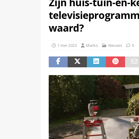
Zijn huis-tuin-en-
(
NPO-manager Menno de Boer 
televisieprogramm
waard?
1 mei 2023
Marko
Nieuws
0