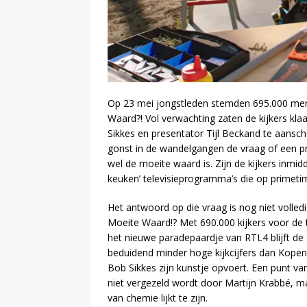
Op 23 mei jongstleden stemden 695.000 me
Waard?! Vol verwachting zaten de kijkers kl
Sikkes en presentator Tijl Beckand te aans
gonst in de wandelgangen de vraag of een 
wel de moeite waard is. Zijn de kijkers inmid
keuken’ televisieprogramma’s die op primeti
Het antwoord op die vraag is nog niet volledi
Moeite Waard!? Met 690.000 kijkers voor de 
het nieuwe paradepaardje van RTL4 blijft de
beduidend minder hoge kijkcijfers dan Kop
Bob Sikkes zijn kunstje opvoert. Een punt va
niet vergezeld wordt door Martijn Krabbé, 
van chemie lijkt te zijn.