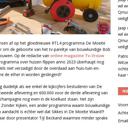
wil w
Qmus
veili
Jaap
wil w
Qmus
nsen af op het gloednieuwe RTL4 programma De Moeite
veili
aar om de geboorte van het tv-pareltje van bouwkundige Bob
chouwen. Op de redactie van
online magazine Tv-Vrouw
Patri
programma over huizen flippen anno 2023 überhaupt nog
Witze
dels niet verzadigd door de overdaad aan ‘huis-tuin-en-
ocht
me de ether in worden geslingerd?
haar 
g duidelijk als we enkel de kijkcijfers bestuderen van De
NI
tweede aflevering en 600.000 voor de derde aflevering van
 champagne nog even in de koelkast staan. Het zijn
Voor
en Zonder Kijken, een ander programma waarin bouwkundige
n aandacht is echter wel dat Sikkes in De Moeite Waard?!
Acht
maar door presentator Tijl Beckand waarmee minder sprake
Email