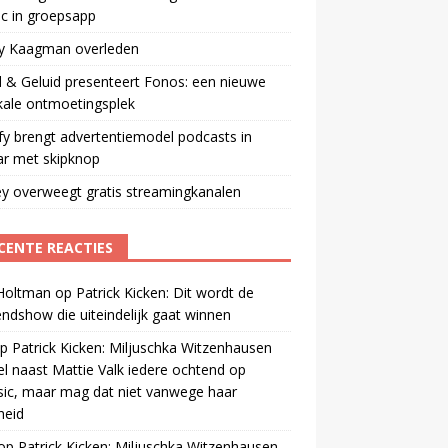
ic in groepsapp
ey Kaagman overleden
 & Geluid presenteert Fonos: een nieuwe
kale ontmoetingsplek
fy brengt advertentiemodel podcasts in
ar met skipknop
y overweegt gratis streamingkanalen
CENTE REACTIES
 Holtman
op
Patrick Kicken: Dit wordt de
ndshow die uiteindelijk gaat winnen
p
Patrick Kicken: Miljuschka Witzenhausen
el naast Mattie Valk iedere ochtend op
ic, maar mag dat niet vanwege haar
gheid
op
Patrick Kicken: Miljuschka Witzenhausen