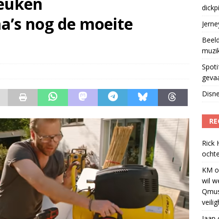
keuken
dickp
geschorst na dickpic in groepsapp
)
a’s nog de moeite
Jern
Beeld
muzi
Spoti
geva
Disne
RE
Rick
ochte
KM
o
wil w
Qmus
veili
Jaap