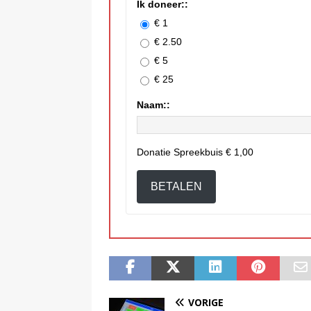
Ik doneer::
€ 1
€ 2.50
€ 5
€ 25
Naam::
Donatie Spreekbuis
€ 1,00
BETALEN
VORIGE