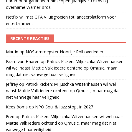
Paramount garandeert bioscopen jaarlijks 30 films bij
overname Warner Bros
Netflix wil met GTA VI uitgroeien tot lanceerplatform voor
entertainment
RECENTE REACTIES
Martin
op
NOS-omroepster Noortje Roll overleden
Bram van Haaren
op
Patrick Kicken: Miljuschka Witzenhausen
wil wel naast Mattie Valk iedere ochtend op Qmusic, maar
mag dat niet vanwege haar veiligheid
Jeffrey
op
Patrick Kicken: Miljuschka Witzenhausen wil wel
naast Mattie Valk iedere ochtend op Qmusic, maar mag dat
niet vanwege haar veiligheid
Kees öoms
op
NPO Soul & Jazz stopt in 2027
Fred
op
Patrick Kicken: Miljuschka Witzenhausen wil wel naast
Mattie Valk iedere ochtend op Qmusic, maar mag dat niet
vanwege haar veiligheid