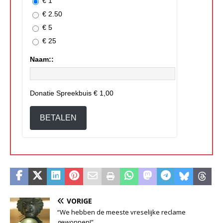
€ 1
€ 2.50
€ 5
€ 25
Naam::
Donatie Spreekbuis
€ 1,00
BETALEN
VORIGE
“We hebben de meeste vreselijke reclame
gewonnen!”