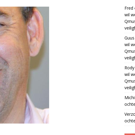
Fred
wil w
Qmus
veili
Guus
wil w
Qmus
veili
Rody
wil w
Qmus
veili
Michi
ochte
Verz
ochte