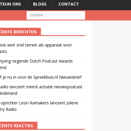
TEUN ONS
BLOGS
CONTACT
CENTE BERICHTEN
isie wint snel terrein als apparaat voor
asts
rijving negende Dutch Podcast Awards
end
jf je nu in voor de Spreekbuis.nl Nieuwsbrief
adio lanceert meest actuele nieuwspodcast
Nederland
oprichter Leon Ramakers lanceert Jolene
try Radio
CENTE REACTIES