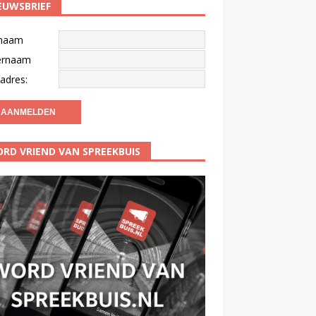
EUWSBRIEF
naam
ernaam
adres:
RD VRIEND VAN SPREEKBUIS