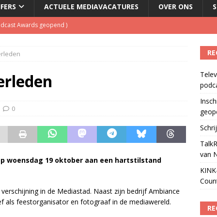
JFERS
ACTUELE MEDIAVACATURES
OVER ONS
S
Podcast Awards geopend
)
kbuis.nl Nieuwsbrief
)
tuele nieuwspodcast van Nederland
)
RE
erleden
 lanceert Jolene Country Radio
)
Telev
erleden
ls apparaat voor podcasts
)
podc
Insch
0
geop
Schri
TalkR
van 
op woensdag 19 oktober aan een hartstilstand
KINK-
Coun
erschijning in de Mediastad. Naast zijn bedrijf Ambiance
 als feestorganisator en fotograaf in de mediawereld.
RE