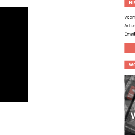
NI
Voor
Acht
Email
WO