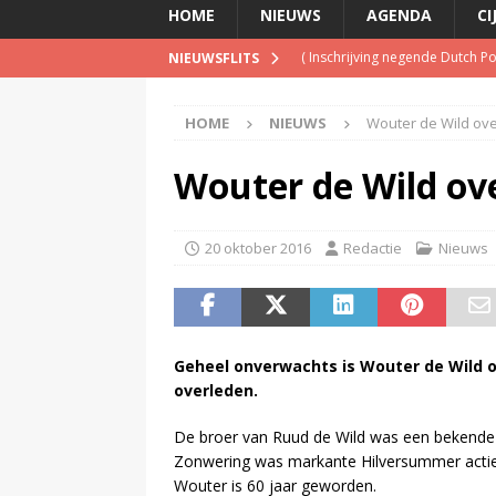
HOME
NIEUWS
AGENDA
CI
(
Inschrijving negende Dutch 
NIEUWSFLITS
(
Schrijf je nu in voor de Spree
(
TalkRadio lanceert meest ac
HOME
NIEUWS
Wouter de Wild ov
(
KINK-oprichter Leon Ramakers
Wouter de Wild ov
(
Televisie wint snel terrein a
20 oktober 2016
Redactie
Nieuws
Geheel onverwachts is Wouter de Wild 
overleden.
De broer van Ruud de Wild was een bekende v
Zonwering was markante Hilversummer actief
Wouter is 60 jaar geworden.