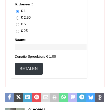
Ik doneer::
€ 1
€ 2.50
€ 5
€ 25
Naam::
Donatie Spreekbuis
€ 1,00
BETALEN
VORIGE