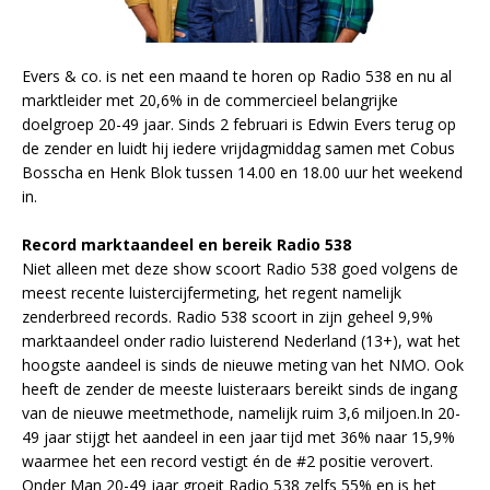
Evers & co. is net een maand te horen op Radio 538 en nu al
marktleider met 20,6% in de commercieel belangrijke
doelgroep 20-49 jaar. Sinds 2 februari is Edwin Evers terug op
de zender en luidt hij iedere vrijdagmiddag samen met Cobus
Bosscha en Henk Blok tussen 14.00 en 18.00 uur het weekend
in.
Record marktaandeel en bereik Radio 538
Niet alleen met deze show scoort Radio 538 goed volgens de
meest recente luistercijfermeting, het regent namelijk
zenderbreed records. Radio 538 scoort in zijn geheel 9,9%
marktaandeel onder radio luisterend Nederland (13+), wat het
hoogste aandeel is sinds de nieuwe meting van het NMO. Ook
heeft de zender de meeste luisteraars bereikt sinds de ingang
van de nieuwe meetmethode, namelijk ruim 3,6 miljoen.In 20-
49 jaar stijgt het aandeel in een jaar tijd met 36% naar 15,9%
waarmee het een record vestigt én de #2 positie verovert.
Onder Man 20-49 jaar groeit Radio 538 zelfs 55% en is het