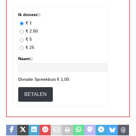
Ik doneer::
€ 1
€ 2.50
€ 5
€ 25
Naam::
Donatie Spreekbuis
€ 1,00
BETALEN