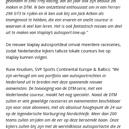
gevonden in Emil Frey Racing, dat dit jaar ook zijn debuut zal
maken in DTM. Ik ben ontzettend enthousiast om in een Ferrari
296 GT3 te rijden en ik ben ook blij om Jack Aitken als
teamgenoot te hebben, die een ervaren en snelle coureur is
waarvan ik veel kan leren. Het is ook fantastisch nieuws om deel
uit te maken van Viaplay’s autosport-line-up.”
De nieuwe Viaplay autosportdeal omvat meerdere raceseries,
zodat Nederlandse kijkers talloze lokale coureurs live op
Viaplay kunnen volgen.
Rune Knudsen, SVP Sports Continental Europe & Baltics:
“We
zijn verheugd om ons portfolio van autosportrechten in
Nederland uit te breiden met deze spannende nieuwe
aanwinsten. De toevoeging van de DTM-serie, met een
Nederlandse coureur, maakt het nog specialer. Naast de DTM
zullen er vele geweldige raceseries en evenementen beschikbaar
zijn voor onze abonnees, met als absoluut hoogtepunt de 24 uur
op de legendarische Nürburgring Nordschleife. Meer dan 200
teams zullen strijden om de eer op deze beroemde baan. Onze
kijkers zullen blij zijn met de wereldklasse autosportactie die ze