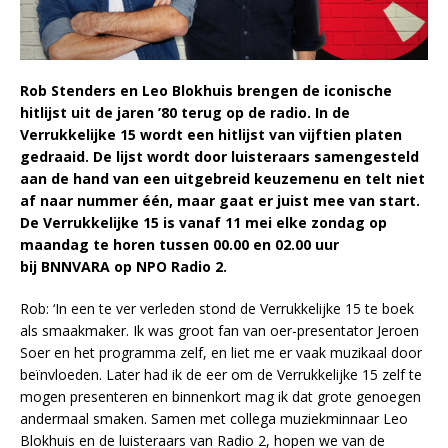
Rob Stenders en Leo Blokhuis brengen de iconische
hitlijst uit de jaren ’80 terug op de radio. In de
Verrukkelijke 15 wordt een hitlijst van vijftien platen
gedraaid. De lijst wordt door luisteraars samengesteld
aan de hand van een uitgebreid keuzemenu en telt niet
af naar nummer één, maar gaat er juist mee van start.
De Verrukkelijke 15 is vanaf 11 mei elke zondag op
maandag te horen tussen 00.00 en 02.00 uur
bij BNNVARA op NPO Radio 2.
Rob: ‘In een te ver verleden stond de Verrukkelijke 15 te boek
als smaakmaker. Ik was groot fan van oer-presentator Jeroen
Soer en het programma zelf, en liet me er vaak muzikaal door
beïnvloeden. Later had ik de eer om de Verrukkelijke 15 zelf te
mogen presenteren en binnenkort mag ik dat grote genoegen
andermaal smaken. Samen met collega muziekminnaar Leo
Blokhuis en de luisteraars van Radio 2, hopen we van de