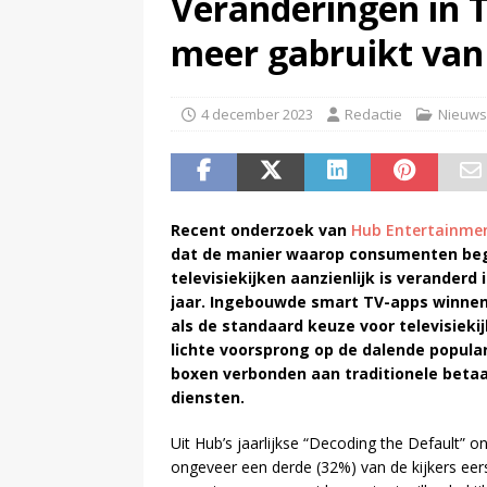
Veranderingen in T
(
Peter Faber overleden
)
meer gabruikt van
4 december 2023
Redactie
Nieuws
Recent onderzoek van
Hub Entertainme
dat de manier waarop consumenten be
televisiekijken aanzienlijk is veranderd
jaar. Ingebouwde smart TV-apps winnen 
als de standaard keuze voor televisieki
lichte voorsprong op de dalende popular
boxen verbonden aan traditionele betaal
diensten.
Uit Hub’s jaarlijkse “Decoding the Default” on
ongeveer een derde (32%) van de kijkers ee