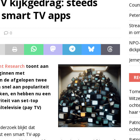
V kijkgedrag: steeds
Coun
 smart TV apps
Peter
Strea
in o
0
NPO-
dickp
Jern
nt Research
toont aan
ginnen met
RE
 in de afgelopen twee
snel aan populariteit
Tom
jken, en hebben nu een
Witze
iteit van set-top
ocht
televisie (pay TV)
haar 
Patri
derzoek blijkt dat
ochte
rst een smart TV-app
Patri