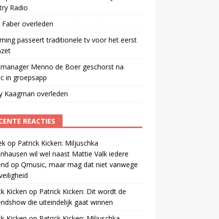
try Radio
 Faber overleden
ming passeert traditionele tv voor het eerst
mzet
manager Menno de Boer geschorst na
ic in groepsapp
ey Kaagman overleden
CENTE REACTIES
ek
op
Patrick Kicken: Miljuschka
nhausen wil wel naast Mattie Valk iedere
end op Qmusic, maar mag dat niet vanwege
veiligheid
ck Kicken
op
Patrick Kicken: Dit wordt de
ndshow die uiteindelijk gaat winnen
ck Kicken
op
Patrick Kicken: Miljuschka