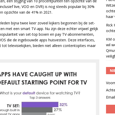
ken, een stijging van 10 procentpunten ten opzichte van de
Witze
nclusief live, VOD en DVR) is nog steeds populair bij 30%
ocht
 ten opzichte van de 41% in 2021.
haar 
eden bijna twee keer zoveel kijkers begonnen bij de set-
Rick
ten met een smart TV-app. Nu zijn deze echter vrijwel gelijk
ochte
 populariteit van set-top boxen en pay TV-abonnementen,
KM
o
TVOS die de ingebouwde apps huisvesten. Deze interfaces,
wil w
tot televisiekijken, bieden niet alleen contentopties maar
Qmus
veili
NI
Voor
Acht
Email