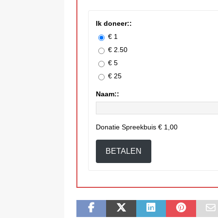
Ik doneer::
€ 1
€ 2.50
€ 5
€ 25
Naam::
Donatie Spreekbuis
€ 1,00
BETALEN