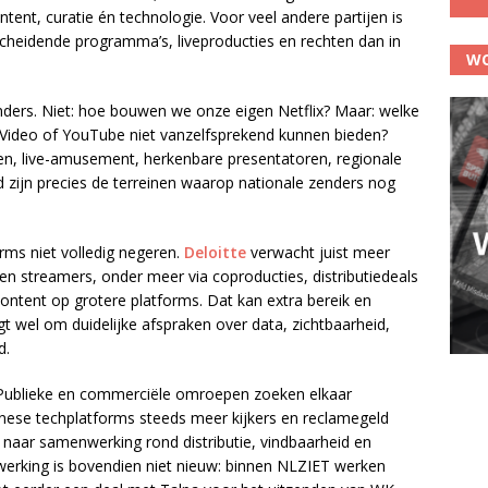
ntent, curatie én technologie. Voor veel andere partijen is
scheidende programma’s, liveproducties en rechten dan in
WO
ders. Niet: hoe bouwen we onze eigen Netflix? Maar: welke
 Video of YouTube niet vanzelfsprekend kunnen bieden?
en, live-amusement, herkenbare presentatoren, regionale
 zijn precies de terreinen waarop nationale zenders nog
orms niet volledig negeren.
Deloitte
verwacht juist meer
 streamers, onder meer via coproducties, distributiedeals
ntent op grotere platforms. Dat kan extra bereik en
t wel om duidelijke afspraken over data, zichtbaarheid,
d.
. Publieke en commerciële omroepen zoeken elkaar
nese techplatforms steeds meer kijkers en reclamegeld
 naar samenwerking rond distributie, vindbaarheid en
werking is bovendien niet nieuw: binnen NLZIET werken