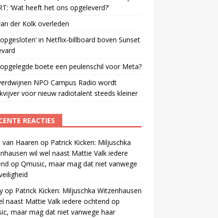
: ‘Wat heeft het ons opgeleverd?’
an der Kolk overleden
opgesloten’ in Netflix-billboard boven Sunset
evard
 opgelegde boete een peulenschil voor Meta?
verdwijnen NPO Campus Radio wordt
vijver voor nieuw radiotalent steeds kleiner
CENTE REACTIES
 van Haaren
op
Patrick Kicken: Miljuschka
nhausen wil wel naast Mattie Valk iedere
end op Qmusic, maar mag dat niet vanwege
veiligheid
y
op
Patrick Kicken: Miljuschka Witzenhausen
el naast Mattie Valk iedere ochtend op
ic, maar mag dat niet vanwege haar