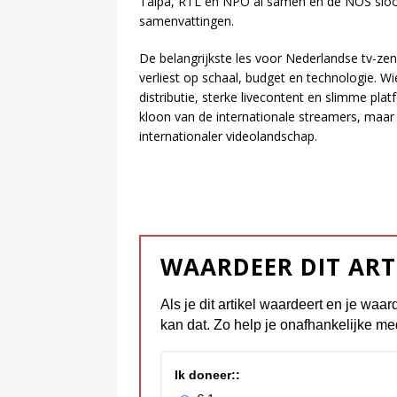
Talpa, RTL en NPO al samen en de NOS sloot
samenvattingen.
De belangrijkste les voor Nederlandse tv-zend
verliest op schaal, budget en technologie. Wi
distributie, sterke livecontent en slimme plat
kloon van de internationale streamers, maar 
internationaler videolandschap.
WAARDEER DIT ART
Als je dit artikel waardeert en je waar
kan dat. Zo help je onafhankelijke me
Ik doneer::