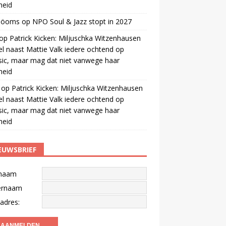
gheid
 öoms
op
NPO Soul & Jazz stopt in 2027
op
Patrick Kicken: Miljuschka Witzenhausen
el naast Mattie Valk iedere ochtend op
ic, maar mag dat niet vanwege haar
gheid
op
Patrick Kicken: Miljuschka Witzenhausen
el naast Mattie Valk iedere ochtend op
ic, maar mag dat niet vanwege haar
gheid
EUWSBRIEF
naam
ernaam
adres: