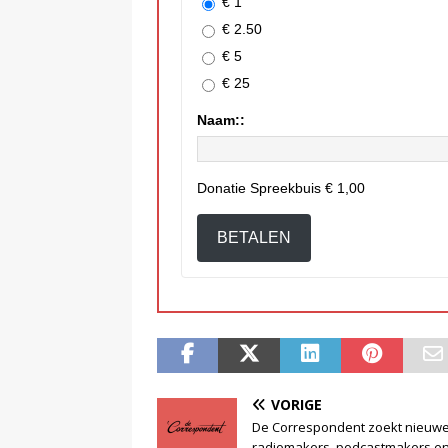
€ 1
€ 2.50
€ 5
€ 25
Naam::
Donatie Spreekbuis
€ 1,00
BETALEN
VORIGE
De Correspondent zoekt nieuw
radiomakers, podcastmakers e