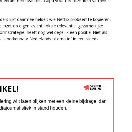
 eerder een deal met Talpa voor het uitzenden van WK-
ers lijkt daarmee helder: wie Netflix probeert te kopiëren,
e inzet op eigen kracht, lokale relevantie, gezamenlijke
formstrategie, heeft nog wel degelijk een positie. Niet als
als herkenbaar Nederlands alternatief in een steeds
IKEL!
dering wilt laten blijken met een kleine bijdrage, dan
diajournalistiek in stand houden.