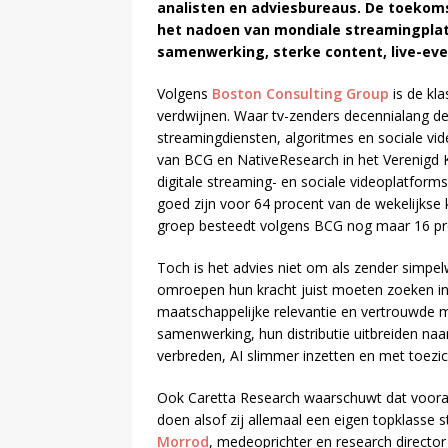
analisten en adviesbureaus. De toekomst
het nadoen van mondiale streamingplatfo
samenwerking, sterke content, live-eve
Volgens
Boston Consulting Group
is de kl
verdwijnen. Waar tv-zenders decennialang d
streamingdiensten, algoritmes en sociale vi
van BCG en NativeResearch in het Verenigd Kon
digitale streaming- en sociale videoplatform
goed zijn voor 64 procent van de wekelijkse k
groep besteedt volgens BCG nog maar 16 procen
Toch is het advies niet om als zender simpel
omroepen hun kracht juist moeten zoeken in n
maatschappelijke relevantie en vertrouwde 
samenwerking, hun distributie uitbreiden naa
verbreden, AI slimmer inzetten en met toezic
Ook Caretta Research waarschuwt dat vooral
doen alsof zij allemaal een eigen topklass
Morrod
, medeoprichter en research director