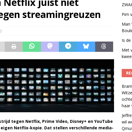
Netflix juist níét
ZWART
t uit naar Omroep ZWART: ‘Wat heeft het ons opgeleverd?’
)
 tegen streamingreuzen
Pim v
Man ‘
Boul
0
Is de
Met 
kweek
RE
Bram
Witze
ocht
haar 
Jeffre
trijd tegen Netflix, Prime Video, Disney+ en YouTube
wil w
eigen Netflix-kopie. Dat stellen verschillende media-
Qmus