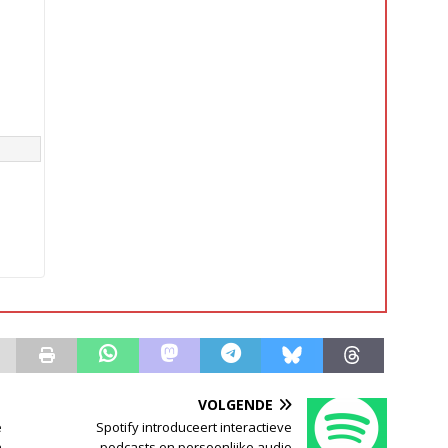
VOLGENDE
e
Spotify introduceert interactieve
n
podcasts en persoonlijke audio