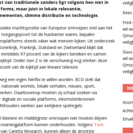
 van traditionele zenders ligt volgens hen niet in
veili
rms, maar juist in lokale relevantie,
Kees
nementen, slimme distributie en technologie.
Fred
assieke machtspositie van Europese omroepen snel aan het
wil w
e toegangspoort tot de huiskamer waren, bepalen
Qmus
deoplatforms steeds vaker wat mensen kijken. Uit onderzoek
veili
inkrijk, Frankrijk, Duitsland en Zwitserland blijkt dat
Guus
s inmiddels 97 procent van de kijkers bereiken en samen
wil w
ijktijd. Onder Gen Z is de verschuiving nog sterker: deze
Qmus
t van de kijktijd aan lineaire televisie.
veili
weg een eigen Netflix te willen worden. BCG stelt dat
ationale wortels, lokale verhalen, nieuws, sport,
NI
merken. Daarbovenop moeten zij schaal zoeken via
r digitale en sociale platforms, inkomstenbronnen
Voor
hthouders werken aan eerlijkere spelregels.
Acht
 kleinere en middelgrote omroepen niet moeten blijven
Email
e streamingplatform kunnen onderhouden. Volgens
Tom
 van Caretta Research, kunnen alleen de grootste