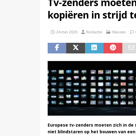
Tv-zenders moeten 
(
Bob Scholte (Left Laser) haal
kopiëren in strijd
24 mei 2026
Redactie
Nieuws
Europese tv-zenders moeten zich in de s
niet blindstaren op het bouwen van een 