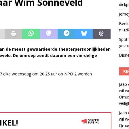
jaar Wim Sonneveld
dickp
geschorst na dickpic in groepsapp
)
Jern
Beeld
muzi
Spoti
geva
n van de meest gewaardeerde theaterpersoonlijkheden
Disne
veld. De omroep zendt daarom een vierdelige
RE
2017 elke woensdag om 20.25 uur op NPO 2 worden
Jaap
wil w
Qmus
veili
Jaap
wil w
IKEL!
Qmus