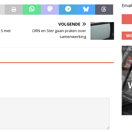
Email
VOLGENDE
 5 met
ORN en Ster gaan praten over
WO
samenwerking