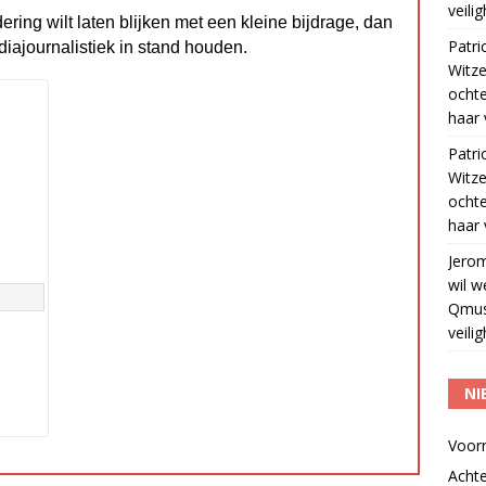
veili
dering wilt laten blijken met een kleine bijdrage, dan
Patri
diajournalistiek in stand houden.
Witze
ocht
haar 
Patri
Witze
ocht
haar 
Jero
wil w
Qmus
veili
NI
Voor
Acht