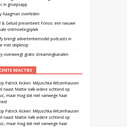
ic in groepsapp
ey Kaagman overleden
 & Geluid presenteert Fonos: een nieuwe
kale ontmoetingsplek
fy brengt advertentiemodel podcasts in
ar met skipknop
y overweegt gratis streamingkanalen
CENTE REACTIES
op
Patrick Kicken: Miljuschka Witzenhausen
el naast Mattie Valk iedere ochtend op
ic, maar mag dat niet vanwege haar
gheid
op
Patrick Kicken: Miljuschka Witzenhausen
el naast Mattie Valk iedere ochtend op
ic, maar mag dat niet vanwege haar