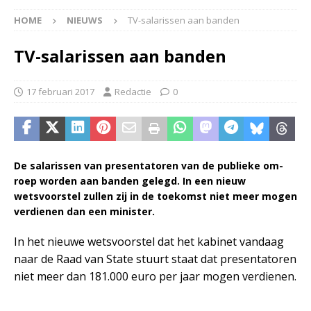
HOME
NIEUWS
TV-salarissen aan banden
TV-salarissen aan banden
17 februari 2017
Redactie
0
De sa­la­ris­sen van pre­sen­ta­to­ren van de pu­blie­ke om­
roep wor­den aan ban­den ge­legd. In een nieuw
wetsvoorstel zullen zij in de toekomst niet meer mogen
ver­die­nen dan een mi­nis­ter.
In het nieuwe wets­voor­stel dat het ka­bi­net van­daag
naar de Raad van Sta­te stuurt staat dat presentatoren
niet meer dan 181.000 euro per jaar mogen verdienen.