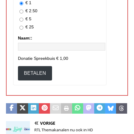
€ 1
€ 2.50
€ 5
€ 25
Naam::
Donatie Spreekbuis
€ 1,00
BETALEN
VORIGE
RTL Themakanalen nu ook in HD