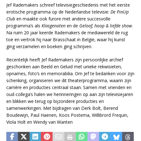
Jef Rademakers schreef televisiegeschiedenis met het eerste
erotische programma op de Nederlandse televisie:
De PinUp
Club
en maakte ook furore met andere succesvolle
programma’s als
Klasgenoten
en de
Geloof, hoop & liefde show
.
Na ruim 20 jaar keerde Rademakers de mediawereld de rug
toe en vertrok hij naar Brasschaat in België, waar hij kunst
ging verzamelen en boeken ging schrijven.
Recentelijk heeft Jef Rademakers zijn persoonlijke archief
geschonken aan Beeld en Geluid met unieke rekwisieten,
opnames, foto’s en memorabilia. Om Jef te bedanken voor zijn
schenking, organiseren we dit theaterprogramma, waarin zijn
carrière en producties centraal staan. Samen met vrienden en
oud-collega’s halen we herinneringen op aan zijn televisiejaren
en blikken we terug op bijzondere producties en
samenwerkingen. Met bijdragen van Derk Bolt, Berend
Boudewijn, Paul Haenen, Koos Postema, Willibrord Frequin,
Viola Holt en Wendy van Wanten