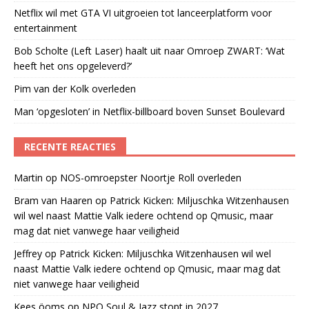
Netflix wil met GTA VI uitgroeien tot lanceerplatform voor
entertainment
Bob Scholte (Left Laser) haalt uit naar Omroep ZWART: ‘Wat
heeft het ons opgeleverd?’
Pim van der Kolk overleden
Man ‘opgesloten’ in Netflix-billboard boven Sunset Boulevard
RECENTE REACTIES
Martin
op
NOS-omroepster Noortje Roll overleden
Bram van Haaren
op
Patrick Kicken: Miljuschka Witzenhausen
wil wel naast Mattie Valk iedere ochtend op Qmusic, maar
mag dat niet vanwege haar veiligheid
Jeffrey
op
Patrick Kicken: Miljuschka Witzenhausen wil wel
naast Mattie Valk iedere ochtend op Qmusic, maar mag dat
niet vanwege haar veiligheid
Kees öoms
op
NPO Soul & Jazz stopt in 2027