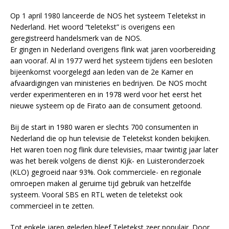
Op 1 april 1980 lanceerde de NOS het systeem Teletekst in
Nederland. Het woord “teletekst” is overigens een
geregistreerd handelsmerk van de NOS.
Er gingen in Nederland overigens flink wat jaren voorbereiding
aan vooraf. Al in 1977 werd het systeem tijdens een besloten
bijeenkomst voorgelegd aan leden van de 2e Kamer en
afvaardigingen van ministeries en bedrijven. De NOS mocht
verder experimenteren en in 1978 werd voor het eerst het
nieuwe systeem op de Firato aan de consument getoond.
Bij de start in 1980 waren er slechts 700 consumenten in
Nederland die op hun televisie de Teletekst konden bekijken.
Het waren toen nog flink dure televisies, maar twintig jaar later
was het bereik volgens de dienst Kijk- en Luisteronderzoek
(KLO) gegroeid naar 93%. Ook commerciele- en regionale
omroepen maken al geruime tijd gebruik van hetzelfde
systeem. Vooral SBS en RTL weten de teletekst ook
commercieel in te zetten.
Tot enkele jaren geleden bleef Teletekst zeer populair. Door