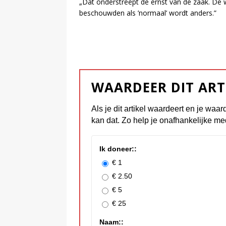
„Dat onderstreept de ernst van de zaak. De w
beschouwden als ’normaal’ wordt anders.”
WAARDEER DIT ART
Als je dit artikel waardeert en je waar
kan dat. Zo help je onafhankelijke me
Ik doneer::
€ 1
€ 2.50
€ 5
€ 25
Naam::