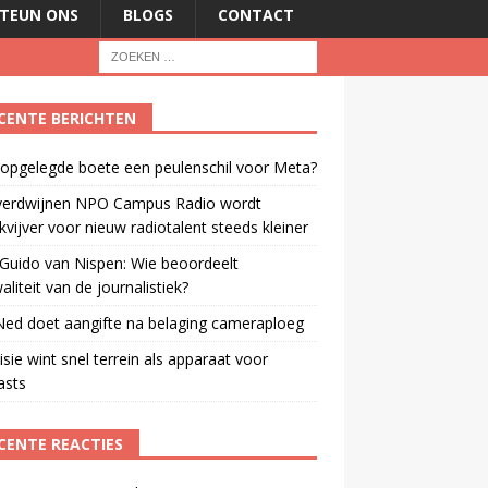
TEUN ONS
BLOGS
CONTACT
CENTE BERICHTEN
 opgelegde boete een peulenschil voor Meta?
verdwijnen NPO Campus Radio wordt
vijver voor nieuw radiotalent steeds kleiner
Guido van Nispen: Wie beoordeelt
aliteit van de journalistiek?
ed doet aangifte na belaging cameraploeg
isie wint snel terrein als apparaat voor
asts
CENTE REACTIES