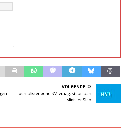
VOLGENDE
egen
Journalistenbond NVJ vraagt steun aan
Minister Slob