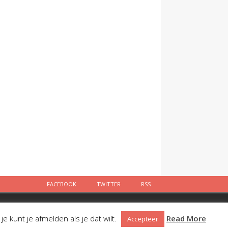
FACEBOOK
TWITTER
RSS
Facebook
Twitter
RSS
 kunt je afmelden als je dat wilt.
Read More
Accepteer