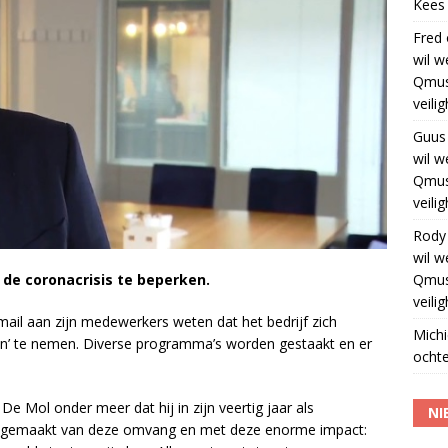
Kees
Fred
wil w
Qmus
veili
Guus
wil w
Qmus
veili
Rody
wil w
Qmus
 de coronacrisis te beperken.
veili
 mail aan zijn medewerkers weten dat het bedrijf zich
Michi
n’ te nemen. Diverse programma’s worden gestaakt en er
ochte
De Mol onder meer dat hij in zijn veertig jaar als
NI
eegemaakt van deze omvang en met deze enorme impact: