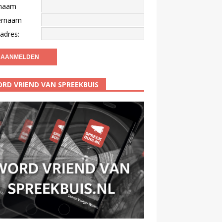
naam
ernaam
adres:
RD VRIEND VAN SPREEKBUIS