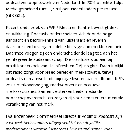
podcastverkoopnetwerk van Nederland. In 2026 bereikte Talpa
Media gemiddeld ruim 1,5 miljoen Nederlanders per maand
(GfK GXL).
Recent onderzoek van WPP Media en Kantar bevestigt deze
ontwikkeling. Podcasts onderscheiden zich door de hoge
aandacht en betrokkenheid van luisteraars en leveren
daardoor een bovengemiddelde bijdrage aan merkbekendheid.
Daarmee voegen zij een onderscheidende laag toe aan het
geïntegreerde audiolandschap. Die conclusie sluit aan bij
praktijkonderzoek van HelloFresh en DVJ Insights. Daaruit blijkt
dat radio zorgt voor breed bereik en merkactivatie, terwijl
podcasts een aanvullende bijdrage leveren aan midfunnel-KPI’s
zoals merkoverweging, merkvoorkeur en positieve
merkassociaties. Samen versterken beide media de
boodschapoverdracht en zorgen zij voor een sterkere mentale
verankering van het merk.
Eva Rozenbeek, Commercieel Directeur Podimo:
Podcasts zijn
voor veel Nederlanders uitgegroeid tot een dagelijks
mediamoment waarop luisteraars bewust tijd nemen voor