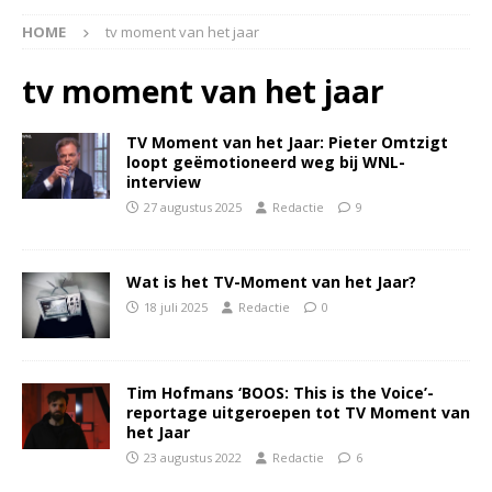
HOME
tv moment van het jaar
tv moment van het jaar
TV Moment van het Jaar: Pieter Omtzigt
loopt geëmotioneerd weg bij WNL-
interview
27 augustus 2025
Redactie
9
Wat is het TV-Moment van het Jaar?
18 juli 2025
Redactie
0
Tim Hofmans ‘BOOS: This is the Voice’-
reportage uitgeroepen tot TV Moment van
het Jaar
23 augustus 2022
Redactie
6