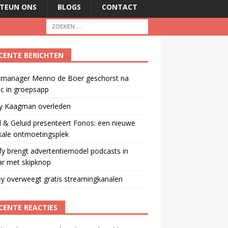
TEUN ONS
BLOGS
CONTACT
CENTE BERICHTEN
manager Menno de Boer geschorst na
ic in groepsapp
ey Kaagman overleden
 & Geluid presenteert Fonos: een nieuwe
kale ontmoetingsplek
fy brengt advertentiemodel podcasts in
ar met skipknop
y overweegt gratis streamingkanalen
CENTE REACTIES