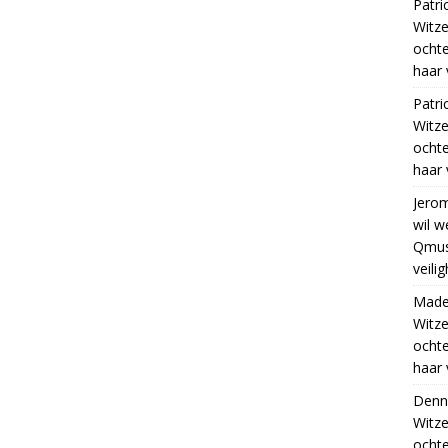
Patri
Witze
ocht
haar 
Patri
Witze
ocht
haar 
Jero
wil w
Qmus
veili
Madel
Witze
ocht
haar 
Denn
Witze
ocht