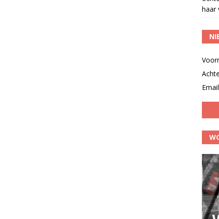
haar 
NI
Voor
Acht
Email
WO