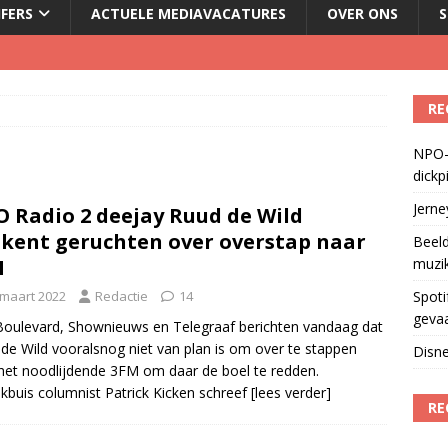
JFERS
ACTUELE MEDIAVACATURES
OVER ONS
S
Fonos: een nieuwe muzikale ontmoetingsplek
)
RE
del podcasts in gevaar met skipknop
)
NPO-
eamingkanalen
)
dickp
geschorst na dickpic in groepsapp
)
Jern
 Radio 2 deejay Ruud de Wild
kent geruchten over overstap naar
Beeld
M
muzi
 maart 2022
Redactie
14
Spoti
geva
oulevard, Shownieuws en Telegraaf berichten vandaag dat
de Wild vooralsnog niet van plan is om over te stappen
Disne
het noodlijdende 3FM om daar de boel te redden.
kbuis columnist Patrick Kicken schreef
[lees verder]
RE