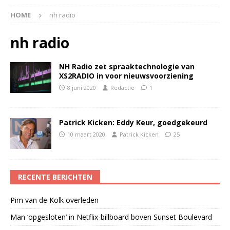
HOME
nh radio
nh radio
NH Radio zet spraaktechnologie van
XS2RADIO in voor nieuwsvoorziening
8 juni 2020
Redactie
1
Patrick Kicken: Eddy Keur, goedgekeurd
10 maart 2020
Patrick Kicken
25
RECENTE BERICHTEN
Pim van de Kolk overleden
Man ‘opgesloten’ in Netflix-billboard boven Sunset Boulevard