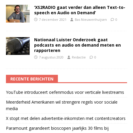
‘XS2RADIO gaat verder dan alleen Text-to-
speech en Audio on Demand’
7 december 2021
Bas Nieuwenhuijsen
0
Nationaal Luister Onderzoek gaat
podcasts en audio on demand meten en
rapporteren
7 augustus 2020
Redactie
0
RECENTE BERICHTEN
YouTube introduceert oefenmodus voor verticale livestreams
Meerderheid Amerikanen wil strengere regels voor sociale
media
X stopt met delen advertentie-inkomsten met contentcreators
Paramount garandeert bioscopen jaarlijks 30 films bij