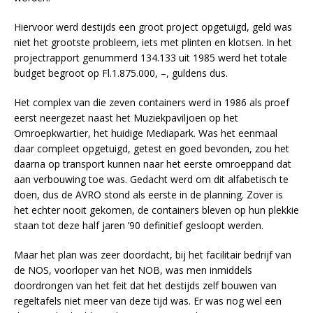
Hiervoor werd destijds een groot project opgetuigd, geld was
niet het grootste probleem, iets met plinten en klotsen. In het
projectrapport genummerd 134.133 uit 1985 werd het totale
budget begroot op Fl.1.875.000, –, guldens dus.
Het complex van die zeven containers werd in 1986 als proef
eerst neergezet naast het Muziekpaviljoen op het
Omroepkwartier, het huidige Mediapark. Was het eenmaal
daar compleet opgetuigd, getest en goed bevonden, zou het
daarna op transport kunnen naar het eerste omroeppand dat
aan verbouwing toe was. Gedacht werd om dit alfabetisch te
doen, dus de AVRO stond als eerste in de planning. Zover is
het echter nooit gekomen, de containers bleven op hun plekkie
staan tot deze half jaren ’90 definitief gesloopt werden.
Maar het plan was zeer doordacht, bij het facilitair bedrijf van
de NOS, voorloper van het NOB, was men inmiddels
doordrongen van het feit dat het destijds zelf bouwen van
regeltafels niet meer van deze tijd was. Er was nog wel een