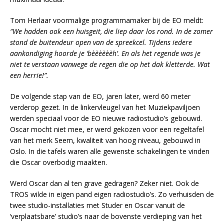
Tom Herlaar voormalige programmamaker bij de EO meldt:
“We hadden ook een huisgeit, die liep daar los rond. In de zomer
stond de buitendeur open van de spreekcel. Tijdens iedere
aankondiging hoorde je ‘bèèèèèèh’. En als het regende was je
niet te verstaan vanwege de regen die op het dak kletterde. Wat
een herrie!”.
De volgende stap van de EO, jaren later, werd 60 meter
verderop gezet. In de linkervleugel van het Muziekpaviljoen
werden speciaal voor de EO nieuwe radiostudio’s gebouwd.
Oscar mocht niet mee, er werd gekozen voor een regeltafel
van het merk Seem, kwaliteit van hoog niveau, gebouwd in
Oslo. In die tafels waren alle gewenste schakelingen te vinden
die Oscar overbodig maakten.
Werd Oscar dan al ten grave gedragen? Zeker niet. Ook de
TROS wilde in eigen pand eigen radiostudio’s. Zo verhuisden de
twee studio-installaties met Studer en Oscar vanuit de
‘verplaatsbare’ studio’s naar de bovenste verdieping van het