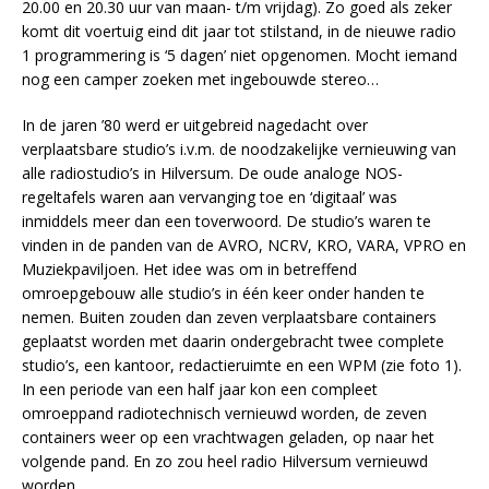
20.00 en 20.30 uur van maan- t/m vrijdag). Zo goed als zeker
komt dit voertuig eind dit jaar tot stilstand, in de nieuwe radio
1 programmering is ‘5 dagen’ niet opgenomen. Mocht iemand
nog een camper zoeken met ingebouwde stereo…
In de jaren ’80 werd er uitgebreid nagedacht over
verplaatsbare studio’s i.v.m. de noodzakelijke vernieuwing van
alle radiostudio’s in Hilversum. De oude analoge NOS-
regeltafels waren aan vervanging toe en ‘digitaal’ was
inmiddels meer dan een toverwoord. De studio’s waren te
vinden in de panden van de AVRO, NCRV, KRO, VARA, VPRO en
Muziekpaviljoen. Het idee was om in betreffend
omroepgebouw alle studio’s in één keer onder handen te
nemen. Buiten zouden dan zeven verplaatsbare containers
geplaatst worden met daarin ondergebracht twee complete
studio’s, een kantoor, redactieruimte en een WPM (zie foto 1).
In een periode van een half jaar kon een compleet
omroeppand radiotechnisch vernieuwd worden, de zeven
containers weer op een vrachtwagen geladen, op naar het
volgende pand. En zo zou heel radio Hilversum vernieuwd
worden.