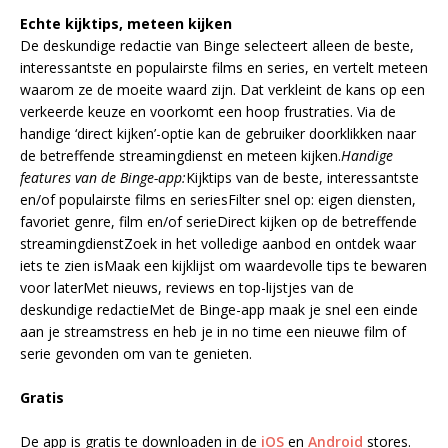
Echte kijktips, meteen kijken
De deskundige redactie van Binge selecteert alleen de beste,
interessantste en populairste films en series, en vertelt meteen
waarom ze de moeite waard zijn. Dat verkleint de kans op een
verkeerde keuze en voorkomt een hoop frustraties. Via de
handige ‘direct kijken’-optie kan de gebruiker doorklikken naar
de betreffende streamingdienst en meteen kijken.
Handige
features van de Binge-app:
Kijktips van de beste, interessantste
en/of populairste films en seriesFilter snel op: eigen diensten,
favoriet genre, film en/of serieDirect kijken op de betreffende
streamingdienstZoek in het volledige aanbod en ontdek waar
iets te zien isMaak een kijklijst om waardevolle tips te bewaren
voor laterMet nieuws, reviews en top-lijstjes van de
deskundige redactieMet de Binge-app maak je snel een einde
aan je streamstress en heb je in no time een nieuwe film of
serie gevonden om van te genieten.
Gratis
De app is gratis te downloaden in de
iOS
en
Android
stores.