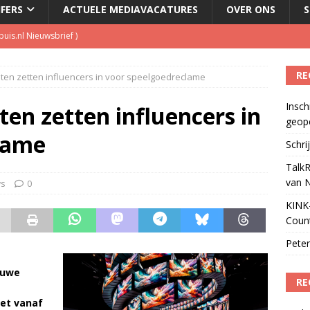
JFERS
ACTUELE MEDIAVACATURES
OVER ONS
S
kbuis.nl Nieuwsbrief
)
tuele nieuwspodcast van Nederland
)
RE
en zetten influencers in voor speelgoedreclame
 lanceert Jolene Country Radio
)
Insch
en zetten influencers in
geop
Podcast Awards geopend
)
lame
Schri
TalkR
van 
ws
0
KINK-
Coun
Peter
euwe
RE
et vanaf