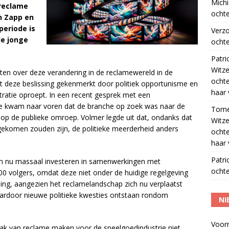
Michi
 reclame
ochte
n Zapp en
periode is
Verz
de jonge
ochte
Patri
Witze
chten over deze verandering in de reclamewereld in de
ocht
t deze beslissing gekenmerkt door politiek opportunisme en
haar 
stratie oproept. In een recent gesprek met een
ie kwam naar voren dat de branche op zoek was naar de
Tom
op de publieke omroep. Volmer legde uit dat, ondanks dat
Witze
gekomen zouden zijn, de politieke meerderheid anders
ocht
haar 
Patri
ten nu massaal investeren in samenwerkingen met
ochte
00 volgers, omdat deze niet onder de huidige regelgeving
ling, aangezien het reclamelandschap zich nu verplaatst
ardoor nieuwe politieke kwesties ontstaan rondom
NI
Voor
k van reclame maken voor de speelgoedindustrie niet