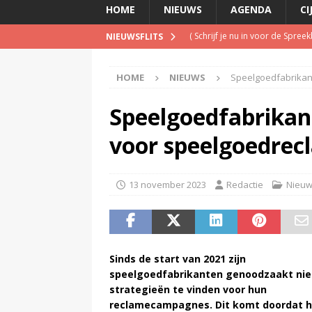
HOME
NIEUWS
AGENDA
CI
(
Schrijf je nu in voor de Spree
NIEUWSFLITS
(
TalkRadio lanceert meest ac
HOME
NIEUWS
Speelgoedfabrikant
(
KINK-oprichter Leon Ramakers
(
Peter Faber overleden
)
Speelgoedfabrikant
(
Inschrijving negende Dutch 
voor speelgoedrec
13 november 2023
Redactie
Nieu
Sinds de start van 2021 zijn
speelgoedfabrikanten genoodzaakt ni
strategieën te vinden voor hun
reclamecampagnes. Dit komt doordat h