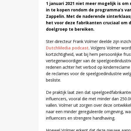
1 januari 2021 niet meer mogelijk is om
in te kopen rondom de programma’s va
Zappelin. Met de naderende sinterklaas
het voor deze fabrikanten cruciaal om 
doelgroep te bereiken.
Ster-directeur Frank Volmer deelde zijn inzi
DutchMedia podcast
. Volgens Volmer word
kortzichtigheid, wat bij hem persoonlijke fru
vertegenwoordiger van de speelgoedindustr
redenen achter het verbod op kinderreclame 
de reclames voor de speelgoedindustrie wel
besliste.
De praktijk laat zien dat speelgoedfabrikan
influencers, vooral die met minder dan 250.0
vallen. Volmer uit zorgen over deze ontwikke
naar een minder gereguleerde omgeving, wa
influencers en strengere handhaving.
Hoewel Volmer erkent dat deze nieuwe aanpa