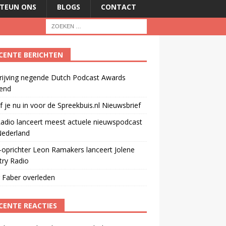
TEUN ONS
BLOGS
CONTACT
CENTE BERICHTEN
rijving negende Dutch Podcast Awards
end
jf je nu in voor de Spreekbuis.nl Nieuwsbrief
adio lanceert meest actuele nieuwspodcast
Nederland
oprichter Leon Ramakers lanceert Jolene
try Radio
 Faber overleden
CENTE REACTIES