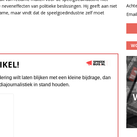
Acht
neveneffecten van politieke beslissingen. Hij geeft aan niet
lame, maar vindt dat de speelgoedindustrie zelf moet
Email
WO
IKEL!
dering wilt laten blijken met een kleine bijdrage, dan
diajournalistiek in stand houden.