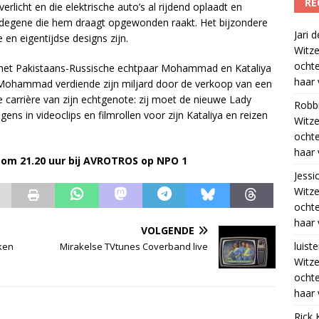
RE
erlicht en die elektrische auto’s al rijdend oplaadt en
ls degene die hem draagt opgewonden raakt. Het bijzondere
Jari
 en eigentijdse designs zijn.
Witze
ocht
 het Pakistaans-Russische echtpaar Mohammad en Kataliya
haar 
 Mohammad verdiende zijn miljard door de verkoop van een
n de carrière van zijn echtgenote: zij moet de nieuwe Lady
Robb
in videoclips en filmrollen voor zijn Kataliya en reizen
Witze
ocht
haar 
 om 21.20 uur bij AVROTROS op NPO 1
Jessi
Witze
ocht
haar 
VOLGENDE
luiste
ken
Mirakelse TVtunes Coverband live
Witze
ocht
haar 
Rick 