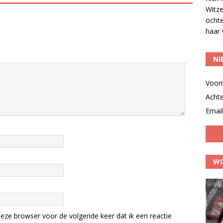
Witze
ocht
haar 
NI
Voor
Acht
Email
WO
eze browser voor de volgende keer dat ik een reactie