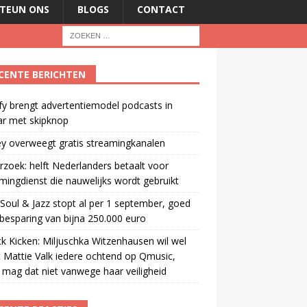
TEUN ONS
BLOGS
CONTACT
CENTE BERICHTEN
fy brengt advertentiemodel podcasts in
ar met skipknop
y overweegt gratis streamingkanalen
zoek: helft Nederlanders betaalt voor
mingdienst die nauwelijks wordt gebruikt
oul & Jazz stopt al per 1 september, goed
besparing van bijna 250.000 euro
ck Kicken: Miljuschka Witzenhausen wil wel
 Mattie Valk iedere ochtend op Qmusic,
mag dat niet vanwege haar veiligheid