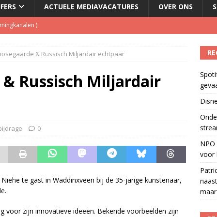
JFERS
ACTUELE MEDIAVACATURES
OVER ONS
S
eamingkanalen
)
s betaalt voor streamingdienst die nauwelijks wordt gebruikt
)
RE
osegaarde & Russisch Miljardair echtpaar
 1 september, goed voor besparing van bijna 250.000 euro
)
Spoti
tzenhausen wil wel naast Mattie Valk iedere ochtend op Qmusic,
& Russisch Miljardair
geva
r veiligheid
)
Disne
del podcasts in gevaar met skipknop
)
Onder
strea
bijdrage
0
NPO S
voor 
Patri
Niehe te gast in Waddinxveen bij de 35-jarige kunstenaar,
naast
e.
maar 
ing voor zijn innovatieve ideeën. Bekende voorbeelden zijn