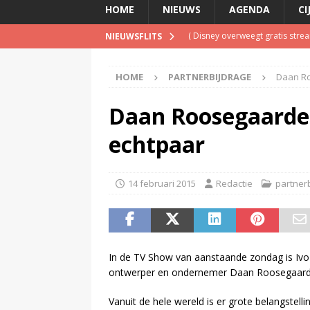
HOME
NIEUWS
AGENDA
CI
(
Disney overweegt gratis str
NIEUWSFLITS
(
Onderzoek: helft Nederlander
HOME
PARTNERBIJDRAGE
Daan Ro
(
NPO Soul & Jazz stopt al per
(
Patrick Kicken: Miljuschka Wi
Daan Roosegaarde 
maar mag dat niet vanwege haa
echtpaar
(
Spotify brengt advertentiemo
14 februari 2015
Redactie
partner
In de TV Show van aanstaande zondag is Ivo 
ontwerper en ondernemer Daan Roosegaard
Vanuit de hele wereld is er grote belangstell