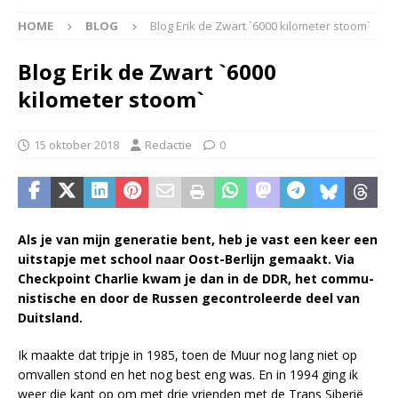
HOME
BLOG
Blog Erik de Zwart `6000 kilometer stoom`
Blog Erik de Zwart `6000
kilometer stoom`
15 oktober 2018
Redactie
0
Als je van mijn generatie bent, heb je vast een keer een
uitstapje met school naar Oost-Berlijn gemaakt. Via
Checkpoint Charlie kwam je dan in de DDR, het commu­
nistische en door de Russen gecon­troleerde deel van
Duitsland.
Ik maakte dat tripje in 1985, toen de Muur nog lang niet op
omval­len stond en het nog best eng was. En in 1994 ging ik
weer die kant op om met drie vrien­den met de Trans Siberië