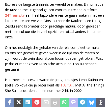
Express de langste treinreis ter wereld te maken. En nu hebben
de Russen me uitgeno­digd om voor mijn treinen-platform
24Trains.tv
een heel bijzondere reis te gaan maken: met een
luxe trein reizen we van Moskou naar de Kaukasus en terug.
Zesdui­zend kilometer door prachtige natuur, door gebieden
met een cultuur die in veel opzichten totaal anders is dan de
onze.
Om het nostalgische gehal­te van de reis com­pleet te maken
en ons het gevoel te geven weer in de tijd van de tsaren te
zijn, wordt de trein door stoomlocomo­tieven getrokken. Wist
je dat er maar zeven Russische acts in de Top 40 hebben
gestaan?
Het meest succes­vol waren de jonge meisjes Lena Katina en
Joelia Volkova die je beter kent als
t.A.T.u.
. Met All the Things
She Said scoorden ze een nummer 2-hit in 2002.