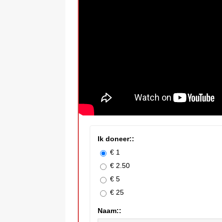
Ik doneer::
€ 1
€ 2.50
€ 5
€ 25
Naam::