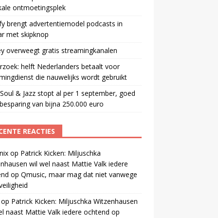
kale ontmoetingsplek
fy brengt advertentiemodel podcasts in
ar met skipknop
y overweegt gratis streamingkanalen
zoek: helft Nederlanders betaalt voor
mingdienst die nauwelijks wordt gebruikt
oul & Jazz stopt al per 1 september, goed
besparing van bijna 250.000 euro
CENTE REACTIES
nix
op
Patrick Kicken: Miljuschka
nhausen wil wel naast Mattie Valk iedere
end op Qmusic, maar mag dat niet vanwege
veiligheid
op
Patrick Kicken: Miljuschka Witzenhausen
el naast Mattie Valk iedere ochtend op