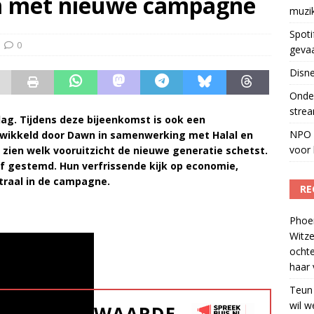
um met nieuwe campagne
muzi
 1 september, goed voor besparing van bijna 250.000 euro
)
Spoti
0
geva
Disne
Onder
strea
rdag. Tijdens deze bijeenkomst is ook een
NPO S
wikkeld door Dawn in samenwerking met Halal en
voor 
 zien welk vooruitzicht de nieuwe generatie schetst.
ef gestemd. Hun verfrissende kijk op economie,
ntraal in de campagne.
RE
Phoe
Witze
ocht
haar 
Teun
wil w
WAARDE