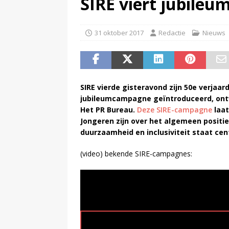
SIRE viert jubile
(
NPO Soul & Jazz stopt al per
31 oktober 2017
Redactie
Nieuws
SIRE vierde gisteravond zijn 50e verjaa
jubileumcampagne geïntroduceerd, ont
Het PR Bureau.
Deze SIRE-campagne
laat
Jongeren zijn over het algemeen positi
duurzaamheid en inclusiviteit staat ce
(video) bekende SIRE-campagnes: