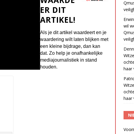
Qmus
ER DIT
veili
ARTIKEL!
Erwin
wil w
Qmus
Als je dit artikel waardeert en je
veili
waardering wilt laten blijken met
een kleine bijdrage, dan kan
Denn
dat. Zo help je onafhankelijke
Witze
mediajournalistiek in stand
ocht
houden.
haar 
Patri
Witze
ocht
haar 
NI
Voor