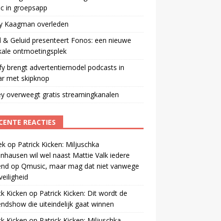
ic in groepsapp
ey Kaagman overleden
 & Geluid presenteert Fonos: een nieuwe
kale ontmoetingsplek
fy brengt advertentiemodel podcasts in
ar met skipknop
y overweegt gratis streamingkanalen
CENTE REACTIES
ek
op
Patrick Kicken: Miljuschka
nhausen wil wel naast Mattie Valk iedere
end op Qmusic, maar mag dat niet vanwege
veiligheid
ck Kicken
op
Patrick Kicken: Dit wordt de
ndshow die uiteindelijk gaat winnen
ck Kicken
op
Patrick Kicken: Miljuschka