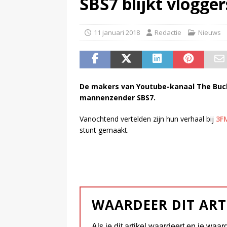
SBS7 blijkt vlogge
(
NPO-manager Menno de Boer 
11 januari 2018
Redactie
Nieuws
De makers van Youtube-kanaal The Buc
mannenzender SBS7.
Vanochtend vertelden zijn hun verhaal bij
3F
stunt gemaakt.
WAARDEER DIT ART
Als je dit artikel waardeert en je waar