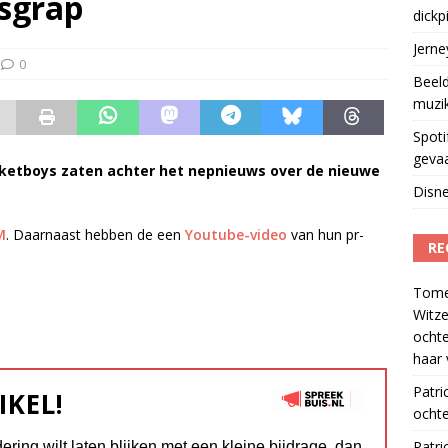
rsgrap
dickp
geschorst na dickpic in groepsapp
)
Jern
0
Beeld
muzi
Spoti
geva
ketboys zaten achter het nepnieuws over de nieuwe
Disne
M
. Daarnaast hebben de een
Youtube-video
van hun pr-
RE
Tom
Witze
ocht
haar 
Patri
IKEL!
ochte
Patri
dering wilt laten blijken met een kleine bijdrage, dan