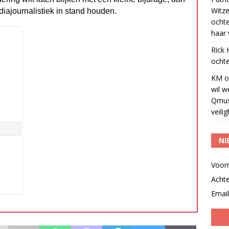
Witze
diajournalistiek in stand houden.
ocht
haar 
Rick
ochte
KM
o
wil w
Qmus
veili
NI
Voor
Acht
Email