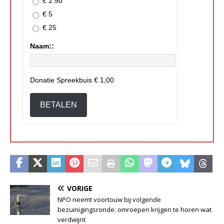
€ 2.50
€ 5
€ 25
Naam::
Donatie Spreekbuis
€ 1,00
BETALEN
VORIGE
NPO neemt voortouw bij volgende
bezuinigingsronde: omroepen krijgen te horen wat
verdwijnt