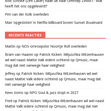
Bob Scholte (Left Laser) haalt uit naar Omroep ZWART: ‘Wat
heeft het ons opgeleverd?’
Pim van der Kolk overleden
Man ‘opgesloten’ in Netflix-billboard boven Sunset Boulevard
RECENTE REACTIES
Martin
op
NOS-omroepster Noortje Roll overleden
Bram van Haaren
op
Patrick Kicken: Miljuschka Witzenhausen
wil wel naast Mattie Valk iedere ochtend op Qmusic, maar
mag dat niet vanwege haar veiligheid
Jeffrey
op
Patrick Kicken: Miljuschka Witzenhausen wil wel
naast Mattie Valk iedere ochtend op Qmusic, maar mag dat
niet vanwege haar veiligheid
Kees öoms
op
NPO Soul & Jazz stopt in 2027
Fred
op
Patrick Kicken: Miljuschka Witzenhausen wil wel naast
Mattie Valk iedere ochtend op Qmusic, maar mag dat niet