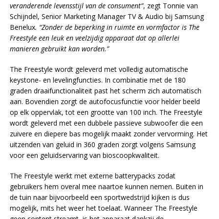
veranderende levensstijl van de consument”
, zegt Tonnie van
Schijndel, Senior Marketing Manager TV & Audio bij Samsung
Benelux
. “Zonder de beperking in ruimte en vormfactor is The
Freestyle een leuk en veelzijdig apparaat dat op allerlei
manieren gebruikt kan worden.”
The Freestyle wordt geleverd met volledig automatische
keystone- en levelingfuncties. In combinatie met de 180
graden draaifunctionaliteit past het scherm zich automatisch
aan. Bovendien zorgt de autofocusfunctie voor helder beeld
op elk oppervlak, tot een grootte van 100 inch. The Freestyle
wordt geleverd met een dubbele passieve subwoofer die een
zuivere en diepere bas mogelijk maakt zonder vervorming. Het
uitzenden van geluid in 360 graden zorgt volgens Samsung
voor een geluidservaring van bioscoopkwaliteit.
The Freestyle werkt met externe batterypacks zodat
gebruikers hem overal mee naartoe kunnen nemen. Buiten in
de tuin naar bijvoorbeeld een sportwedstrijd kijken is dus
mogelijk, mits het weer het toelaat. Wanneer The Freestyle
geen content streamt, is het apparaat dankzij de