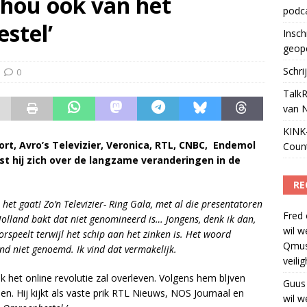
 hou ook van het
podc
ls apparaat voor podcasts
)
stel’
Insch
geop
Schri
0
TalkR
van 
KINK-
rt, Avro’s Televizier, Veronica, RTL, CNBC, Endemol
Coun
st hij zich over de langzame veranderingen in de
RE
 het gaat! Zo’n Televizier- Ring Gala, met al die presentatoren
Fred
Holland bakt dat niet genomineerd is… Jongens, denk ik dan,
wil w
oorspeelt terwijl het schip aan het zinken is. Het woord
Qmus
ond niet genoemd. Ik vind dat vermakelijk.
veili
ek het online revolutie zal overleven. Volgens hem bljven
Guus
 Hij kijkt als vaste prik RTL Nieuws, NOS Journaal en
wil w