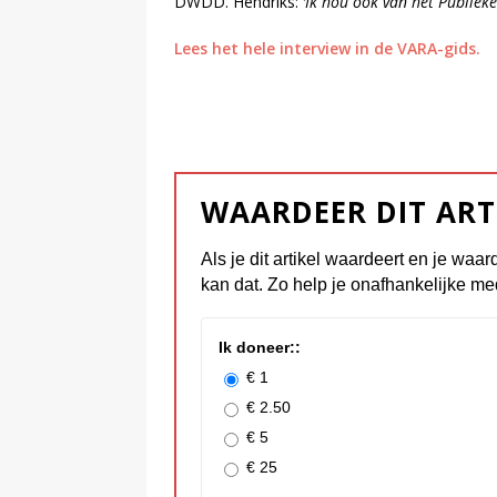
DWDD. Hendriks:
‘Ik hou ook van het Publiek
Lees het hele interview in de VARA-gids.
WAARDEER DIT ART
Als je dit artikel waardeert en je waar
kan dat. Zo help je onafhankelijke me
Ik doneer::
€ 1
€ 2.50
€ 5
€ 25