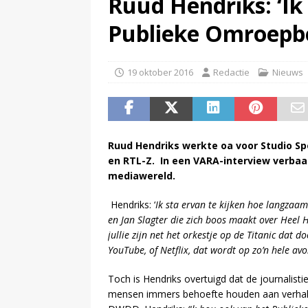
Ruud Hendriks: ‘Ik
(
Televisie wint snel terrein a
Publieke Omroepbe
19 oktober 2016
Redactie
Nieuws
Ruud Hendriks werkte oa voor Studio Spo
en RTL-Z. In een VARA-interview verbaa
mediawereld.
Hendriks: ‘
Ik sta ervan te kijken hoe langzaam
en Jan Slagter die zich boos maakt over Heel 
jullie zijn net het orkestje op de Titanic dat d
YouTube, of Netflix, dat wordt op zo’n hele av
Toch is Hendriks overtuigd dat de journalisti
mensen immers behoefte houden aan verhalen.