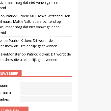
ic, maar mag dat niet vanwege haar
gheid
op
Patrick Kicken: Miljuschka Witzenhausen
el naast Mattie Valk iedere ochtend op
ic, maar mag dat niet vanwege haar
gheid
el
op
Patrick Kicken: Dit wordt de
ndshow die uiteindelijk gaat winnen
oekieMonster
op
Patrick Kicken: Dit wordt de
ndshow die uiteindelijk gaat winnen
EUWSBRIEF
naam
ernaam
adres: