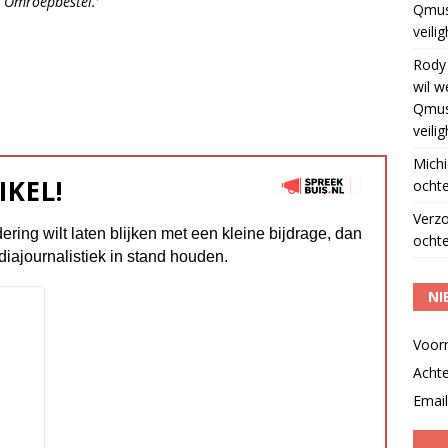
e Omroepbestel.’
Qmus
veili
Rody
wil w
Qmus
veili
Michi
IKEL!
ochte
Verz
dering wilt laten blijken met een kleine bijdrage, dan
ochte
diajournalistiek in stand houden.
NI
Voor
Acht
Email