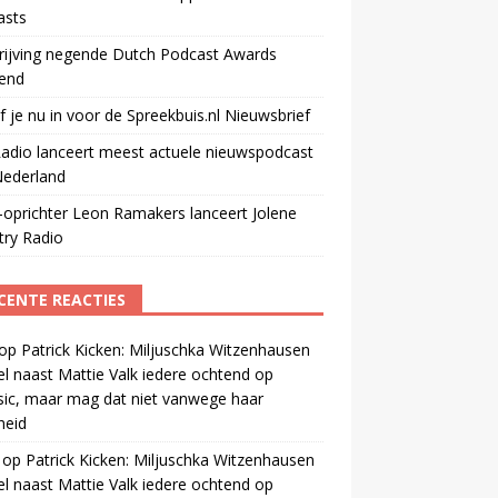
asts
rijving negende Dutch Podcast Awards
end
jf je nu in voor de Spreekbuis.nl Nieuwsbrief
adio lanceert meest actuele nieuwspodcast
Nederland
oprichter Leon Ramakers lanceert Jolene
try Radio
CENTE REACTIES
op
Patrick Kicken: Miljuschka Witzenhausen
el naast Mattie Valk iedere ochtend op
ic, maar mag dat niet vanwege haar
gheid
op
Patrick Kicken: Miljuschka Witzenhausen
el naast Mattie Valk iedere ochtend op