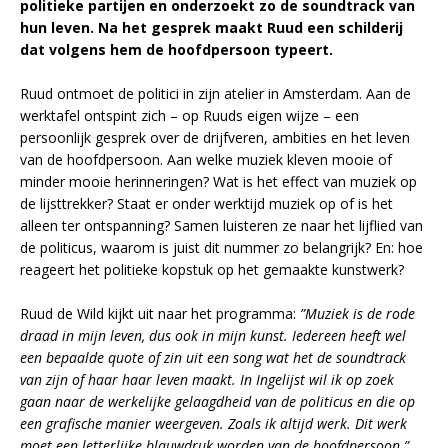
politieke partijen en onderzoekt zo de soundtrack van
hun leven. Na het gesprek maakt Ruud een schilderij
dat volgens hem de hoofdpersoon typeert.
Ruud ontmoet de politici in zijn atelier in Amsterdam. Aan de
werktafel ontspint zich – op Ruuds eigen wijze – een
persoonlijk gesprek over de drijfveren, ambities en het leven
van de hoofdpersoon. Aan welke muziek kleven mooie of
minder mooie herinneringen? Wat is het effect van muziek op
de lijsttrekker? Staat er onder werktijd muziek op of is het
alleen ter ontspanning? Samen luisteren ze naar het lijflied van
de politicus, waarom is juist dit nummer zo belangrijk? En: hoe
reageert het politieke kopstuk op het gemaakte kunstwerk?
Ruud de Wild kijkt uit naar het programma:
”Muziek is de rode
draad in mijn leven, dus ook in mijn kunst. Iedereen heeft wel
een bepaalde quote of zin uit een song wat het de soundtrack
van zijn of haar haar leven maakt. In Ingelijst wil ik op zoek
gaan naar de werkelijke gelaagdheid van de politicus en die op
een grafische manier weergeven. Zoals ik altijd werk. Dit werk
moet een letterlijke blauwdruk worden van de hoofdpersoon.”