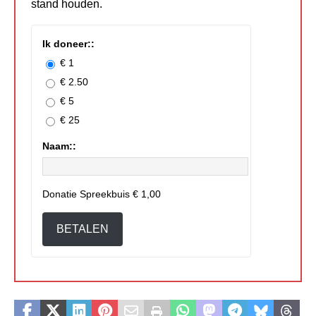
stand houden.
Ik doneer::
€ 1
€ 2.50
€ 5
€ 25
Naam::
Donatie Spreekbuis
€ 1,00
BETALEN