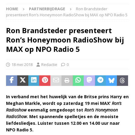
HOME
PARTNERBIJDRAGE
Ron Brandsteder
presenteert Ron’s Honeymoon RadioShow bij MAX op NPO Radio 5
Ron Brandsteder presenteert
Ron’s Honeymoon RadioShow bij
MAX op NPO Radio 5
18 mei 2018
Redactie
0
In verband met het huwelijk van de Britse prins Harry en
Meghan Markle, wordt op zaterdag 19 mei MAX’
Ron’s
Radioshow
eenmalig omgedoopt tot
Ron’s Honeymoon
RadioShow
. Met spannende spelletjes en de mooiste
liefdesliedjes. Luister tussen 12.00 en 14.00 uur naar
NPO Radio 5.