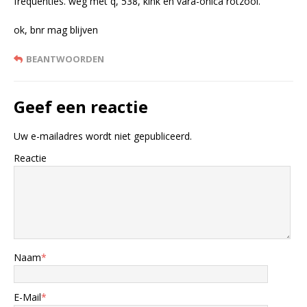
frequenties. weg met q, 538, kink en vara-onica rotzooi.
ok, bnr mag blijven
BEANTWOORDEN
Geef een reactie
Uw e-mailadres wordt niet gepubliceerd.
Reactie
Naam
*
E-Mail
*