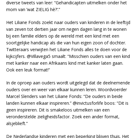
diverse tweets van leer: “Gehandicapten uitmelken onder het
mom van ’wat ZIELIG hè?’.”
Het Liliane Fonds zoekt naar ouders van kinderen in de leeftijd
van zeven tot dertien jaar om negen dagen lang in te wonen
bij een familie elders op de wereld met een kind met een
soortgelijke handicap als die van hun eigen zoon of dochter.
Twitteraars verwijten het Liliane Fonds alles te doen voor de
kijkcijfers. @Villavega5 smaalt: “Misschien ouders van een kind
met kanker naar een Afrikaans kind met kanker laten gaan.
Ook een leuk format!”
In de oproep aan ouders wordt uitgelegd dat de deelnemende
ouders over en weer van elkaar kunnen leren. Woordvoerder
Marcel Slenders van het Liliane Fonds: “De ouders in beide
landen kunnen elkaar inspireren.” @invictusforlife boos: “Dit is
geen inspireren. Dit is smakeloos uitmelken van een
veronderstelde zieligheidsfactor. Zoek een ander format,
alsjeblieft.”
De Nederlandse kinderen met een beperking blijven thuis. Het