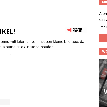
NI
Voor
Acht
Email
IKEL!
dering wilt laten blijken met een kleine bijdrage, dan
diajournalistiek in stand houden.
WO