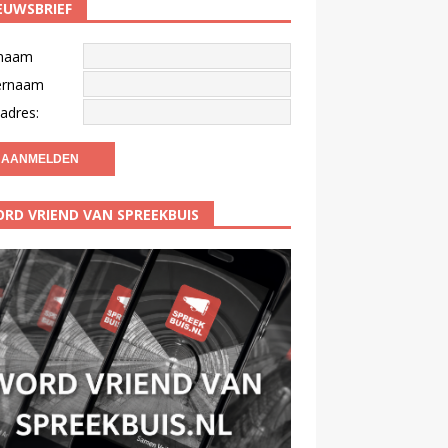
EUWSBRIEF
naam
ernaam
adres:
RD VRIEND VAN SPREEKBUIS