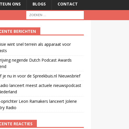
TEUN ONS
BLOGS
CONTACT
CENTE BERICHTEN
isie wint snel terrein als apparaat voor
asts
rijving negende Dutch Podcast Awards
end
jf je nu in voor de Spreekbuis.nl Nieuwsbrief
adio lanceert meest actuele nieuwspodcast
Nederland
oprichter Leon Ramakers lanceert Jolene
try Radio
CENTE REACTIES