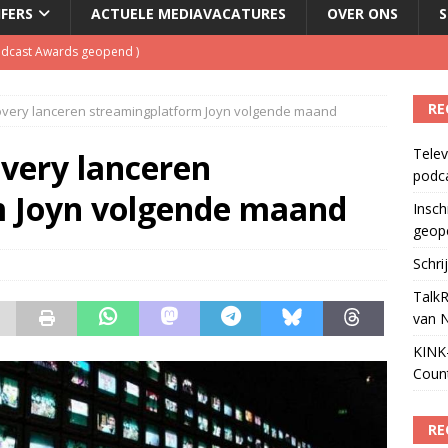
JFERS
ACTUELE MEDIAVACATURES
OVER ONS
S
Podcast Awards geopend
)
kbuis.nl Nieuwsbrief
)
RE
overy lanceren streamingplatform Joyn volgende maand
tuele nieuwspodcast van Nederland
)
Telev
 lanceert Jolene Country Radio
)
overy lanceren
podc
ls apparaat voor podcasts
)
m Joyn volgende maand
Insch
geop
Schri
TalkR
van 
KINK-
Coun
RE