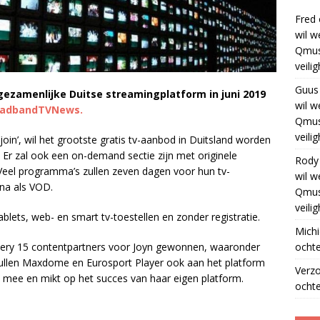
Fred
wil w
Qmus
veili
Guus
gezamenlijke Duitse streamingplatform in juni 2019
wil w
oadbandTVNews.
Qmus
veili
join’, wil het grootste gratis tv-aanbod in Duitsland worden
 Er zal ook een on-demand sectie zijn met originele
Rody
 Veel programma’s zullen zeven dagen voor hun tv-
wil w
rna als VOD.
Qmus
veili
ablets, web- en smart tv-toestellen en zonder registratie.
Michi
ochte
very 15 contentpartners voor Joyn gewonnen, waaronder
r zullen Maxdome en Eurosport Player ook aan het platform
Verz
 mee en mikt op het succes van haar eigen platform.
ochte