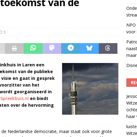
 toekomst van de
Onder
l over makerscontent
)
strea
eamingkanalen
)
NPO S
voor 
5
Patri
naast
maar 
rinkhuis in Laren een
Disne
oekomst van de publieke
n visie en gaat in gesprek
RE
voorzitter van het
wordt georganiseerd in
Jessi
m
Spreekbuis.nl
en biedt
Witze
aten over de hervorming
ocht
haar 
luiste
in de Nederlandse democratie, maar staat ook voor grote
Witze