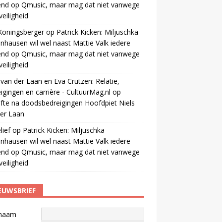
end op Qmusic, maar mag dat niet vanwege
veiligheid
Koningsberger
op
Patrick Kicken: Miljuschka
nhausen wil wel naast Mattie Valk iedere
end op Qmusic, maar mag dat niet vanwege
veiligheid
 van der Laan en Eva Crutzen: Relatie,
igingen en carrière - CultuurMag.nl
op
fte na doodsbedreigingen Hoofdpiet Niels
er Laan
ief
op
Patrick Kicken: Miljuschka
nhausen wil wel naast Mattie Valk iedere
end op Qmusic, maar mag dat niet vanwege
veiligheid
EUWSBRIEF
naam