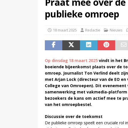
Praat mee over de
(
Disney en TikTok sluiten dea
publieke omroep
(
Disney overweegt gratis str
18 maart 2025
Redactie
Nieuws
Op dinsdag 18 maart 2025
vindt in het B
boeiende bijeenkomst plaats over de t
omroep. Journalist Ton Verlind deelt zij
met Arjan Lock (directeur van de EO en 
College van Omroepen). Dit evenement 
samenwerking met vakmedia-platfor
bezoekers de kans om actief mee te pr
van het omroepbestel.
Discussie over de toekomst
De publieke omroep speelt een cruciale rol 