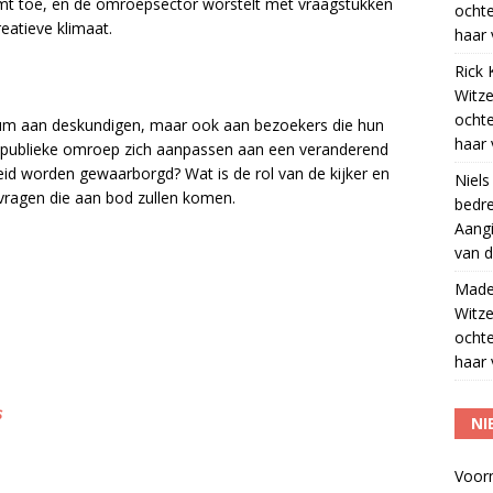
emt toe, en de omroepsector worstelt met vraagstukken
ocht
eatieve klimaat.
haar 
Rick 
Witze
ocht
dium aan deskundigen, maar ook aan bezoekers die hun
haar 
 publieke omroep zich aanpassen aan een veranderend
id worden gewaarborgd? Wat is de rol van de kijker en
Niels
e vragen die aan bod zullen komen.
bedre
Aangi
van d
Madel
Witze
ocht
haar 
s
NI
Voor