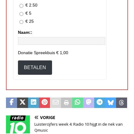
€ 2.50
€ 5
€ 25
Naam::
Donatie Spreekbuis
€ 1,00
BETALEN
VORIGE
Luistercijfers week 4: Radio 10 hijgt in de nek van
Qmusic