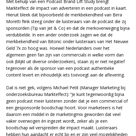
Met behulp van een Podcast Brand Lift Study brengt
Markteffect de impact van adverteren in een podcast in kaart.
Hieruit bleek dat bijvoorbeeld de merkbekendheid van Birra
Moretti flink steeg onder de luisteraars van de podcast die zij
sponsorden (Tip van Jet & Co) en dat de merkoverweging bijna
verdubbelde. In een ander onderzoek zagen we dat de
merkbekendheid van Bitonic onder luisteraars van Het Nieuwe
Geld 7x zo hoog was. Hoewel Nederlanders over het
algemeen geen fan zijn van commercials in welke vorm dan
ook (blijkt uit diverse onderzoeken), staan zij er niet negatief
tegenover als de sponsor van een podcast authentieke
content levert en inhoudelijk iets toevoegt aan de aflevering.
Dat is niet gek, volgens Michael Petit (Manager Marketing bij
onderzoeksbureau Markteffect): ‘’Je kunt tegenwoordig bijna
geen podcast meer luisteren zonder dat je een commercial of
een gesponsorde boodschap hoort. Voor marketeers is het
daarom een middel in de marketingmix geworden dat veel
vaker overwogen én ingezet wordt, zeker als je een
boodschap wil verspreiden die impact maakt. Luisteraars
hebben hun aandacht er echt bij en er zijn veel mogelijkheden