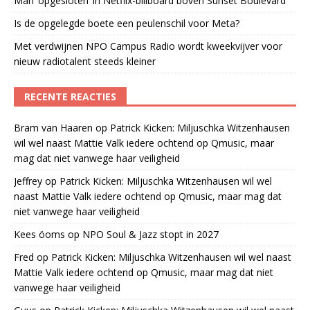
Man ‘opgesloten’ in Netflix-billboard boven Sunset Boulevard
Is de opgelegde boete een peulenschil voor Meta?
Met verdwijnen NPO Campus Radio wordt kweekvijver voor
nieuw radiotalent steeds kleiner
RECENTE REACTIES
Bram van Haaren
op
Patrick Kicken: Miljuschka Witzenhausen
wil wel naast Mattie Valk iedere ochtend op Qmusic, maar
mag dat niet vanwege haar veiligheid
Jeffrey
op
Patrick Kicken: Miljuschka Witzenhausen wil wel
naast Mattie Valk iedere ochtend op Qmusic, maar mag dat
niet vanwege haar veiligheid
Kees öoms
op
NPO Soul & Jazz stopt in 2027
Fred
op
Patrick Kicken: Miljuschka Witzenhausen wil wel naast
Mattie Valk iedere ochtend op Qmusic, maar mag dat niet
vanwege haar veiligheid