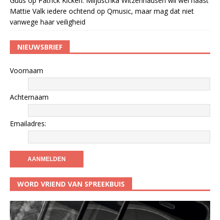
Guus
op
Patrick Kicken: Miljuschka Witzenhausen wil wel naast
Mattie Valk iedere ochtend op Qmusic, maar mag dat niet
vanwege haar veiligheid
NIEUWSBRIEF
Voornaam
Achternaam
Emailadres:
WORD VRIEND VAN SPREEKBUIS