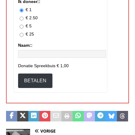
Ik doneer::
€ 1
€ 2.50
€ 5
€ 25
Naam::
Donatie Spreekbuis
€ 1,00
BETALEN
VORIGE