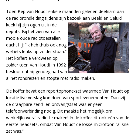
Toen Bep van Houdt enkele maanden geleden deelnam aan
de radiorondleiding tijdens zijn bezoek aan Beeld en Geluid
keek hij zijn ogen uit in de
depots. Bij het zien van alle
mooie oude radiotoestellen
dacht hij: “Ik heb thuis ook nog
wel iets leuks op zolder staan.”
Het koffertje verdween op
zolder toen Van Houdt in 1992
besloot dat hij genoeg had van
al het rondreizen en stopte met radio maken.
De koffer bevat een reportophone-set waarmee Van Houdt op
locatie live verslag kon doen van sportevenementen. Dankzij
de draagbare zend- en ontvangstset was er geen
telefoonverbinding nodig. Dit maakte het mogelijk om
werkelijk overal radio te maken! In de koffer zit ook één van de
eerste headsets, omdat Van Houdt de losse microfoon “al snel
zat was.”