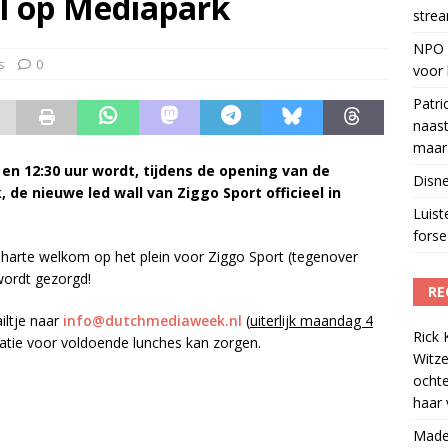
l op Mediapark
strea
O Radio 5 boekt forse winst in luistercijfers
)
NPO S
s betaalt voor streamingdienst die nauwelijks wordt gebruikt
)
s
0
voor 
Patri
naast
maar 
n 12:30 uur wordt, tijdens de opening van de
Disne
de nieuwe led wall van Ziggo Sport officieel in
Luis
forse 
n harte welkom op het plein voor Ziggo Sport (tegenover
 wordt gezorgd!
RE
iltje naar
info@dutchmediaweek.nl
(
uiterlijk maandag 4
Rick 
satie voor voldoende lunches kan zorgen.
Witze
ocht
haar 
Madel