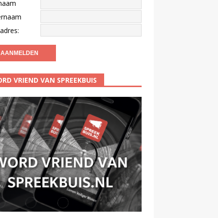
naam
ernaam
adres:
RD VRIEND VAN SPREEKBUIS