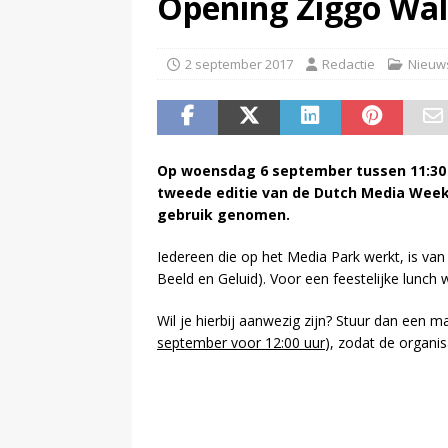
Opening Ziggo Wal
(
Luisteronderzoek week #31: NP
(
Onderzoek: helft Nederlander
2 september 2017
Redactie
Nieuw
Op woensdag 6 september tussen 11:30 e
tweede editie van de Dutch Media Week, 
gebruik genomen.
Iedereen die op het Media Park werkt, is va
Beeld en Geluid). Voor een feestelijke lunch
Wil je hierbij aanwezig zijn? Stuur dan een ma
september voor 12:00 uur
), zodat de organi