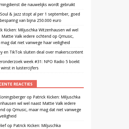
mingdienst die nauwelijks wordt gebruikt
oul & Jazz stopt al per 1 september, goed
besparing van bijna 250.000 euro
ck Kicken: Miljuschka Witzenhausen wil wel
 Mattie Valk iedere ochtend op Qmusic,
mag dat niet vanwege haar veiligheid
y en TikTok sluiten deal over makerscontent
teronderzoek week #31: NPO Radio 5 boekt
winst in luistercijfers
CENTE REACTIES
Koningsberger
op
Patrick Kicken: Miljuschka
nhausen wil wel naast Mattie Valk iedere
end op Qmusic, maar mag dat niet vanwege
veiligheid
ief
op
Patrick Kicken: Miljuschka