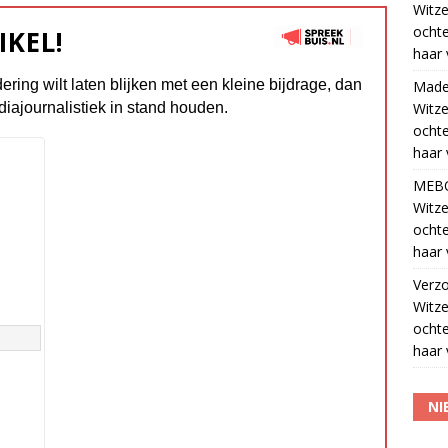
Witze
ocht
IKEL!
haar 
dering wilt laten blijken met een kleine bijdrage, dan
Madel
diajournalistiek in stand houden.
Witze
ocht
haar 
MEB
Witze
ocht
haar 
Verz
Witze
ocht
haar 
NI